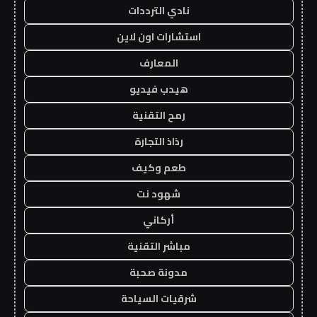
نادي الترددات
استشارات اون لاين
المعارف
هيدب فيديو
رمح التقنية
رذاذ التجارة
طعم وكيف
شهود نت
أركاني
مباشر التقنية
مدونة صحبة
شرقيات السياحة