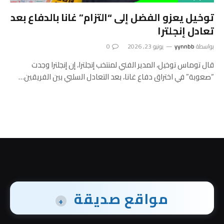
توخيل يعزو الفضل إلى “التزام” غانا بالدفاع بعد
تعادل إنجلترا
بواسطة
yynnbb
يونيو 23, 2026
0
قال توماس توخيل، المدير الفني لمنتخب إنجلترا، إن إنجلترا وجدت
“صعوبة” في اختراق دفاع غانا، بعد التعادل السلبي بين الفريقين…
مواقع صديقة
+