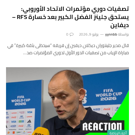
تصفيات دوري مؤتمرات الاتحاد الأوروبي:
يستحق جلينز ​​الفضل الكبير بعد خسارة RFS –
ديفاين
بواسطة
yynnbb
يوليو 9, 2026
0
قال مدير جلينتوران ديكلان ديفين إن فريقه “سيحظى بثقة كبيرة” في
مباراة الإياب من تصفيات الدور الأول لدوري المؤتمرات ضد…
أخبار الرياضة