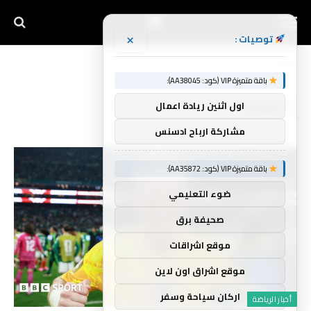
×
توصيات :
الرئيسية
الفضل
»
باقة متميزة VIP (كود: AA38045):
الفضل
اول اثنين ريادة اعمال
مشاركة ارباح ادسنس
باقة متميزة VIP (كود: AA35872):
ضوء التعليمي
صحيفة برق
موقع اشراقات
موقع اشراق اون لاين
اركان سياحة وسفر
أخبار الرياضة