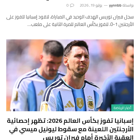
بواسطة
yynnbb
يوليو 19, 2026
0
سجل فيران توريس الهدف الوحيد في المباراة، لتقود إسبانيا للفوز على
الأرجنتين 1-0، لتفوز بكأس العالم للمرة الثانية على ملعب…
أخبار الرياضة
إسبانيا تفوز بكأس العالم 2026: تظهر إحصائية
الأرجنتين اللعينة مع سقوط ليونيل ميسي في
العقبة الأخيرة أمام فيران توريس