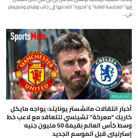
إنها “متحمسة للغاية” و”فخورة” لتقدمها إلى جانب ويليامز وشيرزينغر
في…
أخبار الرياضة
أخبار انتقالات مانشستر يونايتد: يواجه مايكل
كاريك “معركة” تشيلسي للتعاقد مع لاعب خط
وسط كأس العالم بقيمة 50 مليون جنيه
إسترليني قبل الموسم الجديد