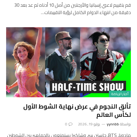
قم بتقييم لاعبي إسبانيا والأرجنتين من أصل 10 أدناه ثم عد بعد 30
دقيقة من انتهاء الدوام الكامل لرؤية التقييمات…
أخبار الرياضة
تألق النجوم في عرض نهاية الشوط الأول
لكأس العالم
بواسطة
yynnbb
يوليو 19, 2026
0
مادونا، BTS، جاستن بيبر، وشاكيرا يستمتعون بالجماهير بين الشوطين