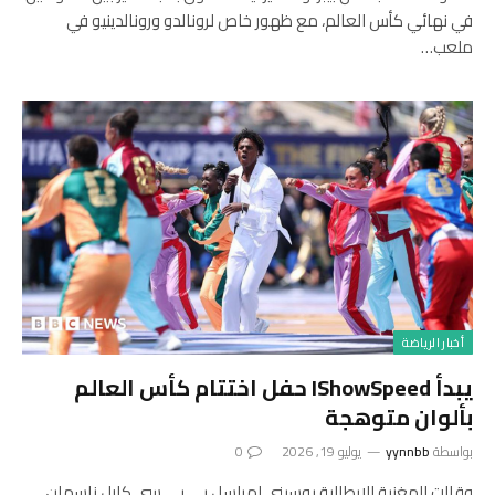
في نهائي كأس العالم، مع ظهور خاص لرونالدو ورونالدينيو في
ملعب…
أخبار الرياضة
يبدأ IShowSpeed ​​حفل اختتام كأس العالم
بألوان متوهجة
بواسطة
yynnbb
يوليو 19, 2026
0
وقالت المغنية الإيطالية بوسيني لمراسل بي بي سي كارل ناسمان