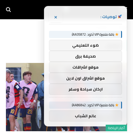
×
توصيات :
الرئيسية
العالم(صفحه 9)
»
باقة متميزة VIP (كود: AA35872):
العالم
ضوء التعليمي
صحيفة برق
موقع اشراقات
موقع اشراق اون لاين
اركان سياحة وسفر
باقة متميزة VIP (كود: AA86842):
عالم الشباب
أخبار الرياضة