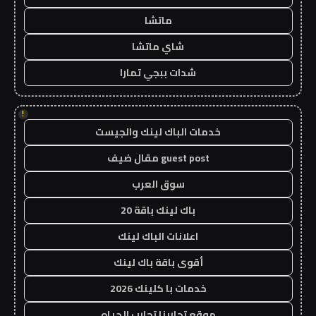
ماتشا
شاي ماتشا
شدات ببجي تمارا
!
خدمات الباك لينك والجيست
guest post مقال ضيف
سوق العرب
باك لينك باقة 20
اعلانات الباك لينك
أقوى باقة باك لينك
خدمات با كلينك 2026
موقع تجاربنا تجارب الحياه