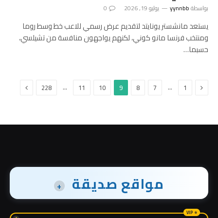
بواسطة
yynnbb
يوليو 19, 2026
0
يستعد مانشستر يونايتد لتقديم عرض رسمي للاعب خط وسط روما
ومنتخب فرنسا مانو كوني، لكنهم يواجهون منافسة من تشيلسي،
حسبما…
السابق
التالي
…
…
228
11
10
9
8
7
1
مواقع صديقة
+