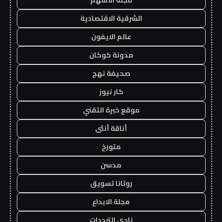
الشرقية الاقتصادية
عالم الايفون
مدونة كوكان
صحيفة نهج
كار نيوز
موقع خبرة التقني
أناقة أنثى
متورخ
مدسن
روتانا تسويق
مجلة الابداع
نادي الترددات