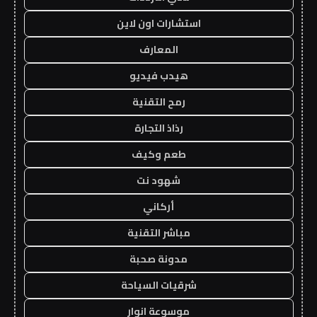
استشارات اون لاين
المعارف
هيدب فيديو
رمح التقنية
رذاذ التجارة
طعم وكيف
شهود نت
أركاني
مباشر التقنية
مدونة صحبة
شرقيات السياحة
موسوعة انوار