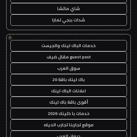
شاي ماتشا
شدات ببجي تمارا
!
خدمات الباك لينك والجيست
guest post مقال ضيف
سوق العرب
باك لينك باقة 20
اعلانات الباك لينك
أقوى باقة باك لينك
خدمات با كلينك 2026
موقع تجاربنا تجارب الحياه
ديوان العرب