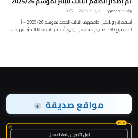
تم إصدار الطقم الثالث للإنتر لموسم 2025/26
بواسطة
yynnbb
مايو 31, 2026
0
أسقط إنتر ونايكي طقمهما الثالث الجديد لموسم 2025/26 – أ
المجموع 90- تصميم مستوحى يُحيي أحد قوالب Nike الأكثر شهرة…
مواقع صديقة
+
!
اول اثنين ريادة اعمال