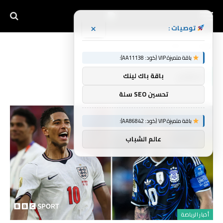
×
توصيات :
الرئيسية
الطقم
»
باقة متميزة VIP (كود: AA11138):
الطقم
باقة باك لينك
تحسين SEO سلة
باقة متميزة VIP (كود: AA86842):
عالم الشباب
أخبار الرياضة