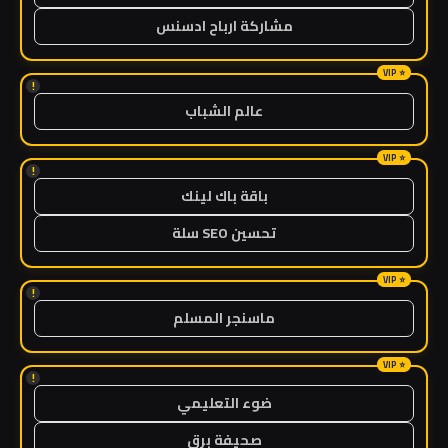
مشاركة ارباح ادسنس
!
عالم الشباب
!
باقة باك لينك
تحسين SEO سلة
!
ماسنجر المسلم
!
ضوء التعليمي
صحيفة برق