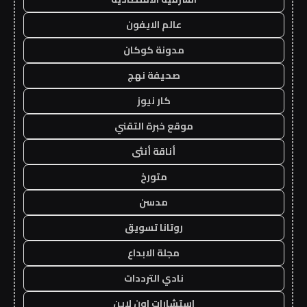
عالم الايفون
مدونة كوكان
صحيفة نهج
كار نيوز
موقع خبرة التقني
أناقة أنثى
متورخ
مدسن
روتانا تسويق
مجلة الابداع
نادي الترددات
استشارات اون لاين