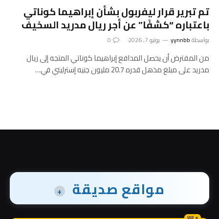
تم تبرير قرار ليفربول بشأن إبراهيما كوناتي
باعتباره “كشفًا” عن أجر ريال مدريد السخيف
بواسطة
yynnbb
يونيو 7, 2026
0
من المفترض أن يحصل المدافع إبراهيما كوناتي المتجه إلى ريال
مدريد على مبلغ مذهل قدره 20.7 مليون جنيه إسترليني في…
مواقع صديقة
+