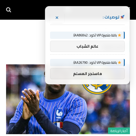
×
توصيات :
الرئيسية
السخيف
»
باقة متميزة VIP (كود: AA86842):
السخيف
عالم الشباب
باقة متميزة VIP (كود: AA26790):
ماسنجر المسلم
أخبار الرياضة