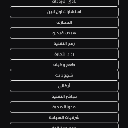
نادي الترددات
استشارات اون لاين
المعارف
هيدب فيديو
رمح التقنية
رذاذ التجارة
طعم وكيف
شهود نت
أركاني
مباشر التقنية
مدونة صحبة
شرقيات السياحة