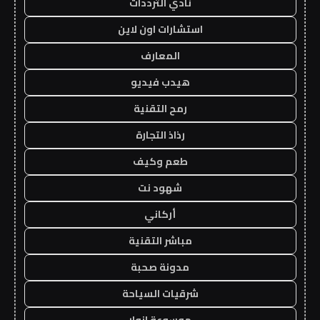
نادي الترددات
استشارات اون لاين
المعارف
هيدب فيديو
رمح التقنية
رذاذ التجارة
طعم وكيف
شهود نت
أركاني
مباشر التقنية
مدونة صحبة
شرقيات السياحة