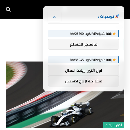
×
توصيات :
الرئيسية
السبت
»
باقة متميزة VIP (كود: AA26790):
السبت
ماسنجر المسلم
باقة متميزة VIP (كود: AA38045):
اول اثنين ريادة اعمال
مشاركة ارباح ادسنس
أخبار الرياضة