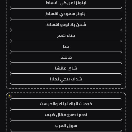
ايتونز امريكي اقساط
ايتونز سعودي اقساط
شحن يلا لودو اقساط
حناء شعر
حنا
ماتشا
شاي ماتشا
شدات ببجي تمارا
!
خدمات الباك لينك والجيست
guest post مقال ضيف
سوق العرب