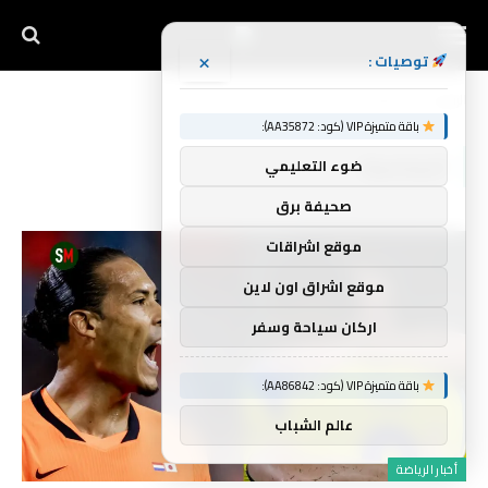
×
توصيات :
الرئيسية
السادسة
»
باقة متميزة VIP (كود: AA35872):
السادسة
ضوء التعليمي
صحيفة برق
موقع اشراقات
موقع اشراق اون لاين
اركان سياحة وسفر
باقة متميزة VIP (كود: AA86842):
عالم الشباب
أخبار الرياضة