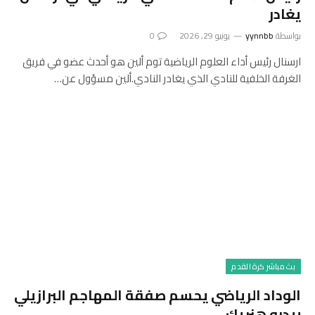
يغادر
بواسطة
yynnbb
يونيو 29, 2026
0
ارسنال رئيس أداء العلوم الرياضية توم ألين هو أحدث عضو في فريق
الغرفة الخلفية للنادي الذي يغادر النادي.ألين مسؤول عن…
بث مباشر كرة القدم
الوداد الرياضي يحسم صفقة المهاجم البرازيلي
بيدرو هنريك