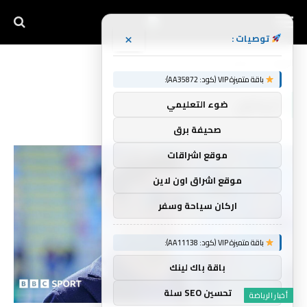
×
توصيات :
الرئيسية
الرياضي
»
باقة متميزة VIP (كود: AA35872):
الرياضي
ضوء التعليمي
صحيفة برق
موقع اشراقات
موقع اشراق اون لاين
اركان سياحة وسفر
باقة متميزة VIP (كود: AA11138):
باقة باك لينك
تحسين SEO سلة
أخبار الرياضة