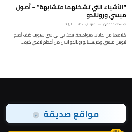
“الأشياء التي تشكلهما متشابهة” – أصول
ميسي ورونالدو
بواسطة
yynnbb
يونيو 6, 2026
0
كلاهما من بدايات متواضعة، تبحث بي بي سي سبورت كيف أصبح
ليونيل ميسي وكريستيانو رونالدو اثنين من أعظم لاعبي كرة…
مواقع صديقة
+