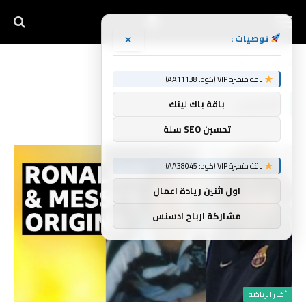
×
توصيات :
الرئيسية
الأشياء
»
باقة متميزة VIP (كود: AA11138):
الأشياء
باقة باك لينك
تحسين SEO سلة
باقة متميزة VIP (كود: AA38045):
اول اثنين ريادة اعمال
مشاركة ارباح ادسنس
أخبار الرياضة