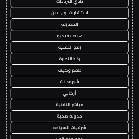
نادي الترددات
استشارات اون لاين
المعارف
هيدب فيديو
رمح التقنية
رذاذ التجارة
طعم وكيف
شهود نت
أركاني
مباشر التقنية
مدونة صحبة
شرقيات السياحة