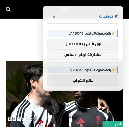
×
توصيات :
الرئيسية
الأسبوع
»
باقة متميزة VIP (كود: AA38045):
الأسبوع
اول اثنين ريادة اعمال
مشاركة ارباح ادسنس
باقة متميزة VIP (كود: AA86842):
عالم الشباب
أخبار الرياضة