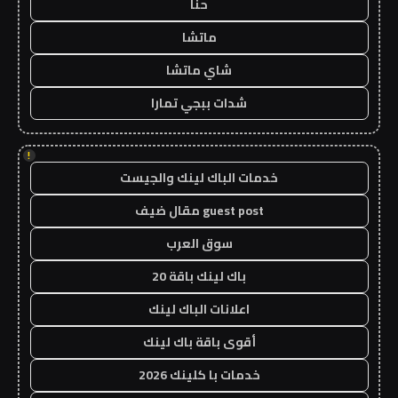
حنا
ماتشا
شاي ماتشا
شدات ببجي تمارا
!
خدمات الباك لينك والجيست
guest post مقال ضيف
سوق العرب
باك لينك باقة 20
اعلانات الباك لينك
أقوى باقة باك لينك
خدمات با كلينك 2026