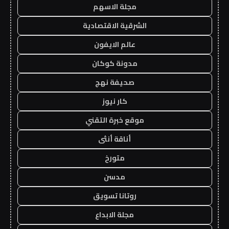
مجلة الاسهم
الشرقية الاقتصادية
عالم الايفون
مدونة كوكان
صحيفة نهج
كار نيوز
موقع خبرة التقني
أناقة أنثى
متورخ
مدسن
روتانا تسويق
مجلة الابداع