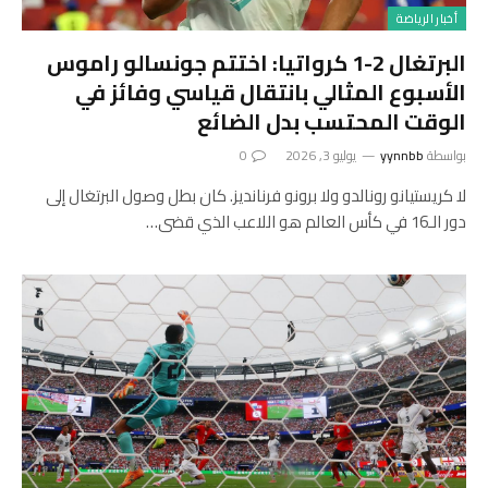
أخبار الرياضة
البرتغال 2-1 كرواتيا: اختتم جونسالو راموس
الأسبوع المثالي بانتقال قياسي وفائز في
الوقت المحتسب بدل الضائع
بواسطة
yynnbb
يوليو 3, 2026
0
لا كريستيانو رونالدو ولا برونو فرنانديز. كان بطل وصول البرتغال إلى
دور الـ16 في كأس العالم هو اللاعب الذي قضى…