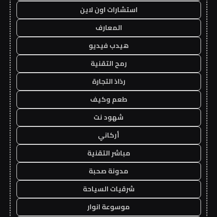
استشارات اون لاين
المعارف
هيدب فيديو
رمح التقنية
رذاذ التجارة
طعم وكيف
شهود نت
أركاني
مباشر التقنية
مدونة صحبة
شرقيات السياحة
موسوعة انوار