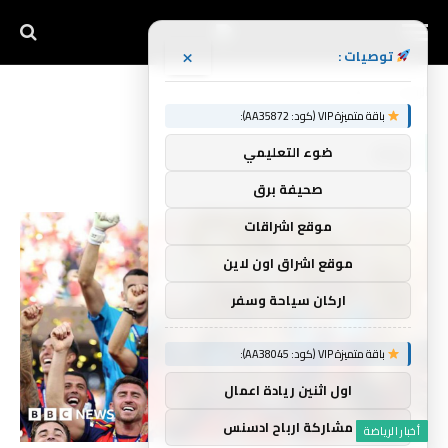
×
توصيات :
الرئيسية
إزالة
»
باقة متميزة VIP (كود: AA35872):
إزالة
ضوء التعليمي
صحيفة برق
موقع اشراقات
موقع اشراق اون لاين
اركان سياحة وسفر
باقة متميزة VIP (كود: AA38045):
اول اثنين ريادة اعمال
مشاركة ارباح ادسنس
أخبار الرياضة