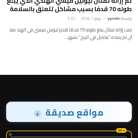
تم إزالة تمثال ليونيل ميسي الهندي الذي يبلغ
طوله 70 قدمًا بسبب مشاكل تتعلق بالسلامة
بواسطة
yynnbb
يونيو 1, 2026
0
تمت إزالة تمثال يبلغ طوله 70 قدمًا للنجم ليونيل ميسي في الهند بعد
أن تم رصده “يتمايل في الريح” بشهر…
مواقع صديقة
+
!