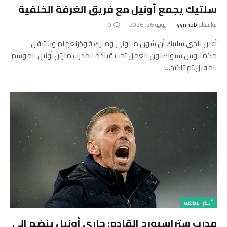
سلتيك يجمع أونيل مع فريق الغرفة الخلفية
بواسطة
yynnbb
يونيو 26, 2026
0
أعلن نادي سلتيك أن شون مالوني ومارك فوذرنغهام وستيفن
مكمانوس سيواصلون العمل تحت قيادة المدرب مارتن أونيل الموسم
المقبل.تم تأكيد…
أخبار الرياضة
مدرب ستراسبورج القادم: جاري أونيل ينضم إلى