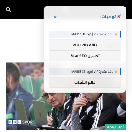
×
توصيات :
الرئيسية
أونيل
»
باقة متميزة VIP (كود: AA11138):
أونيل
باقة باك لينك
تحسين SEO سلة
باقة متميزة VIP (كود: AA86842):
عالم الشباب
أخبار الرياضة