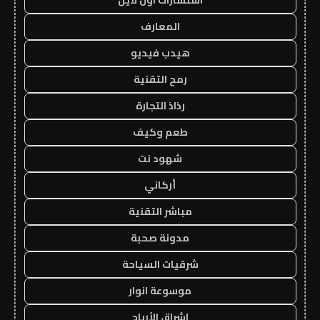
المعارف
هيدب فيديو
رمح التقنية
رذاذ التجارة
طعم وكيف
شهود نت
أركاني
مباشر التقنية
مدونة صحبة
شرقيات السياحة
موسوعة انوار
اشراق الأرباح