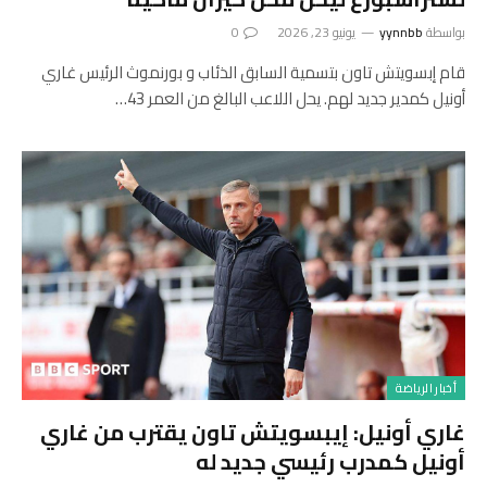
بواسطة
yynnbb
يونيو 23, 2026
0
قام إبسويتش تاون بتسمية السابق الذئاب و بورنموث الرئيس غاري
أونيل كمدير جديد لهم. يحل اللاعب البالغ من العمر 43…
أخبار الرياضة
غاري أونيل: إيبسويتش تاون يقترب من غاري
أونيل كمدرب رئيسي جديد له