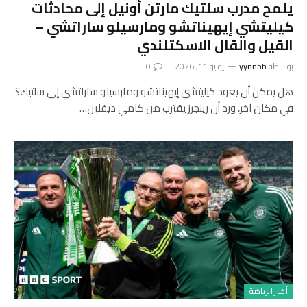
يلمح مدرب سلتيك مارتن أونيل إلى محادثات
كيليتشي إيهيناتشو ومارسيلو ساراتشي –
القيل والقال الاسكتلندي
بواسطة
yynnbb
يوليو 11, 2026
0
هل يمكن أن يعود كيليتشي إيهيناتشو ومارسيلو ساراتشي إلى سلتيك؟
في مكان آخر، ورد أن رينجرز يقترب من كامي ديفلين…
أخبار الرياضة