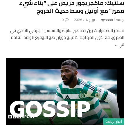
سلتيك: ماكجريجور حريص على “بناء شيء
مميز” مع أونيل وسط حديث الخروج
بواسطة
yynnbb
يوليو 14, 2026
0
تستمر الاضطرابات بين جماهير سلتيك والتسلسل الهرمي للنادي في
الظهور، مع كون المهاجم كاميلو دوران هو التوقيع الوحيد القادم
في…
أخبار الرياضة