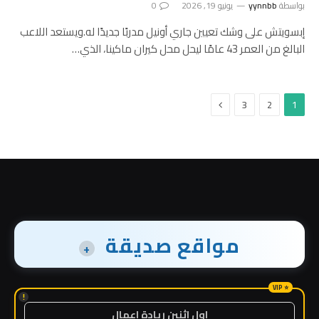
بواسطة
yynnbb
يونيو 19, 2026
0
إبسويتش على وشك تعيين جاري أونيل مدربًا جديدًا له.ويستعد اللاعب
البالغ من العمر 43 عامًا ليحل محل كيران ماكينا، الذي…
التالي
3
2
1
مواقع صديقة
+
!
اول اثنين ريادة اعمال