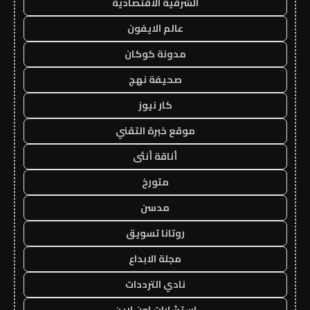
الشرقية الاقتصادية
عالم الايفون
مدونة كوكان
صحيفة نهج
كار نيوز
موقع خبرة التقني
أناقة أنثى
متورخ
مدسن
روتانا تسويق
مجلة الابداع
نادي الترددات
استشارات اون لاين