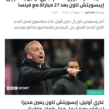
إيبسويتش تاون بعد 27 مباراة مع فرنسا
بواسطة
yynnbb
يونيو 23, 2026
0
أعلن إبسويتش تاون أن غاري أونيل غادر ستراسبورج ليصبح المدير
الفني الجديد للفريق.على الرغم من توجيه فريق تراكتور بويز نحو…
أخبار الرياضة
غاري أونيل: إبسويتش تاون يعين مديرًا
لستراسبورغ ليحل محل كيران ماكينا