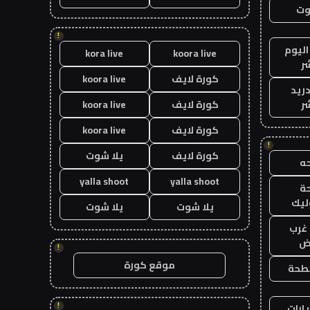
وت
!
اليوم
kora live
koora live
ر
كورة لايف
koora live
دريد
ر
كورة لايف
koora live
كورة لايف
koora live
!
كورة لايف
يلا شوت
ه
yalla shoot
yalla shoot
ة
ليك
يلا شوت
يلا شوت
غرب
اض
!
موقع كورة
طحة
!
ارات