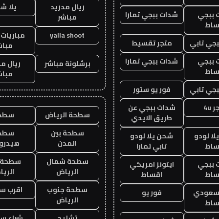
ريال مدريد
يلا ش
 ببجي
شدات ببجي تمارا
مباشر
ساط
yalla shoot
مباريات 
جي تابي
متجر تقسيط
مباش
 ببجي
شدات ببجي تمارا
برشلونة مباشر
ريال م
ساط
مباش
جي تابي
فور يو ستور
 4u
شدات ببجي عن
سطحة الرياض
سطح
طريق الايدي
سطحة بين
سطح
ا لودو
شحن يلا لودو
المدن
هيدرو
ساط
تابي تمارا
سطحة شمال
سطحة 
 ببجي
ايتونز امريكي
الرياض
الري
ساط
اقساط
سطحة جنوب
اقرب س
 سعودي
فور يو
الرياض
ساط
تشليح
شراء سي