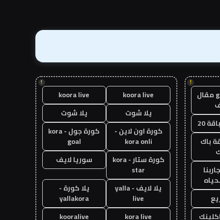
!
!
guest post مقال
koora live
koora live
يلا شوت
يلا شوت
قة 20
كورة اون لاين -
كورة جول - kora
ة باك
kora onli
goal
ك
كورة ستار - kora
سوريا لايف
اربنا
star
حياه
يلا لايف - yalla
يلا كورة -
يع
live
yallakora
اكلينك
kora live
kooralive