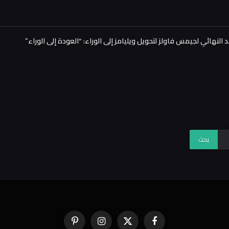
فيسبوك
X
الانستغرام
بينتيريست