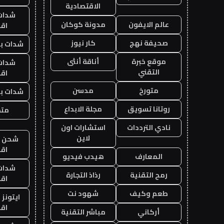
الاقتصادية
شدات
عالم الايفون
مدونة كوكان
اق
صحيفة نهج
كار نيوز
شدات بب
موقع خبرة
أناقة أنثى
شدات
التقني
اق
متورخ
مدسن
شدات بب
روتانا تسويق
مجلة الابداع
متجر
نادي الترددات
استشارات اون
لاين
شحن يل
اق
المعارف
هيدب فيديو
شدات
رمح التقنية
رذاذ التجارة
اق
طعم وكيف
شهود نت
ايتونز
اق
أركاني
مباشر التقنية