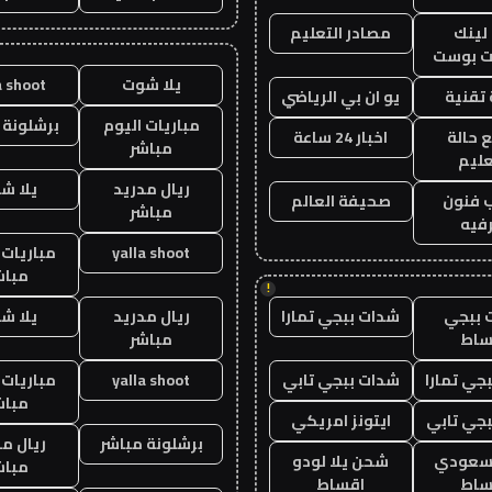
لينك
مصادر التعليم
 بوست
يلا شوت
a shoot
تقنية
يو ان بي الرياضي
مباريات اليوم
برشلونة 
 حالة
اخبار 24 ساعة
مباشر
عليم
ريال مدريد
يلا ش
 فنون
صحيفة العالم
مباشر
فيه
yalla shoot
مباريات 
مباش
!
 ببجي
شدات ببجي تمارا
ريال مدريد
يلا ش
ساط
مباشر
جي تمارا
شدات ببجي تابي
yalla shoot
مباريات 
مباش
جي تابي
ايتونز امريكي
برشلونة مباشر
ريال م
 سعودي
شحن يلا لودو
مباش
ساط
اقساط