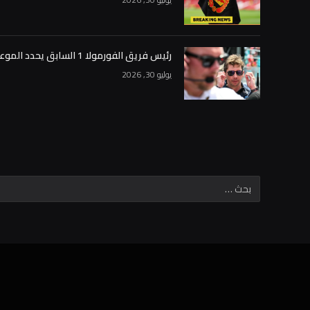
رئيس فريق الفورمولا 1 السابق يحدد الموعد النهائي لجيمس فاولز لتحويل ويليامز إلى الوراء: “العودة إلى الوراء”
يوليو 30, 2026