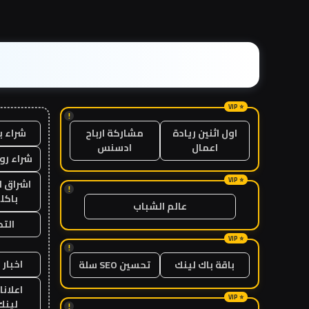
!
شراء ب
اول اثنين ريادة
مشاركة ارباح
اعمال
ادسنس
شراء رو
اشراق ل
!
باكل
عالم الشباب
الت
!
اخبار 
باقة باك لينك
تحسين SEO سلة
اعلانا
لينك 26
!