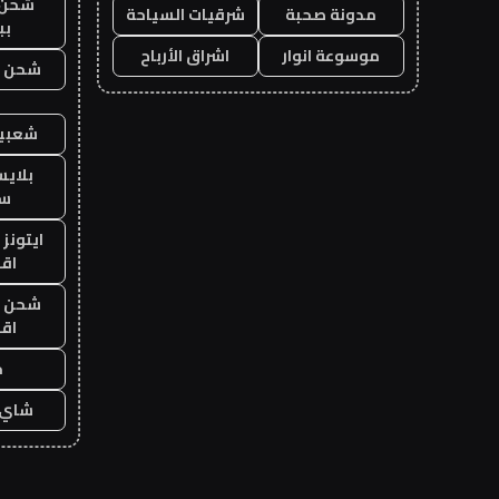
شحن 
مدونة صحبة
شرقيات السياحة
بب
موسوعة انوار
اشراق الأرباح
شحن يل
شعبية
بلاي
ست
ايتونز
اق
شحن يل
اق
ح
شاي 