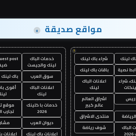
مواقع صديقة
+
!
اك لينك
شراء باك لينك
خدمات الباك
لينك والجيست
ضيف
ابط نصية
باقات باك لينك
سوق العرب
باك لينك با
نك، شراء
اعلانات الباك
ينكات
لينك
اعلانات الباك
أقوى باق
لينك
لين
دريس
اشراق العالم
عالم كبير
خدمات با كلينك
موقع تج
2026
تجارب ال
الرياضة
منتدى الاشراق
ديوان العرب
مشار
ت الباك
شوف رياضة
20
اعلانات باك لينك
اعلانات ب