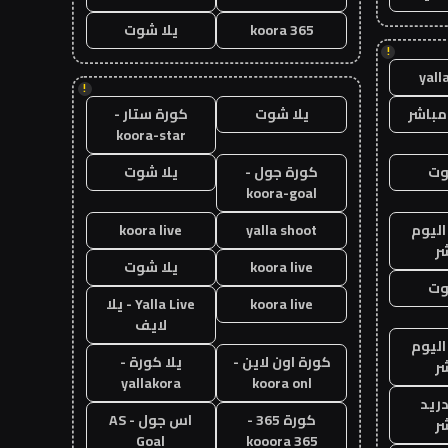
koora 365
يلا شوت
!
yall
!
مباشر
يلا شوت
كورة ستار -
koora-star
وت
كورة جول -
يلا شوت
koora-goal
اليوم
yalla shoot
koora live
ر
koora live
يلا شوت
وت
koora live
Yalla Live - يلا
لايف
اليوم
كورة اون لاين -
يلا كورة -
ر
yallakora
koora onl
دريد
كورة 365 -
اس جول - AS
ر
Goal
kooora 365