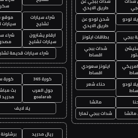
شدات
شدات ببجي عن
سكرا
جي
طريق الايدي
شراء سيارات
موقع ش
ا لودو
شحن لودو عن
تشليح
سيارات 
طريق الايدي
ارقام يشترون
شراء سي
 ببجي
بطاقات ايتونز
سيارات تشليح
مصدو
ستيشن
شدات ببجي
شراء سيارات قديمة تشلي
ور
اقساط
 امريكي
ايتونز سعودي
ساط
اقساط
كورة 365
كورة س
ا لودو
حناء شعر
جول العرب
بث مباشر
ساط
goalarab
مدريد ا
نا
ماتشا
يلا لايف
ماتشا
شدات ببجي تمارا
ريال مدريد
برشلونة 