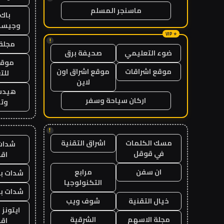
ماسنجر المسلم
باك 
وجيست
!
مجلة 
ضوء التعليمي
صحيفة برق
موقع
موقع اشراقات
موقع اشراق اون
للت
لاين
هيدب
اركان سياحة وسفر
وتر
!
مسك الكلمات
اشراق التقنية
شدات
في قوقل
اق
ان سفن
مرابع
شدات بب
التكنولوجيا
شدات بب
خيال التقنية
شوف ويب
ايتونز
مجلة الاسهم
الشرقية
اق