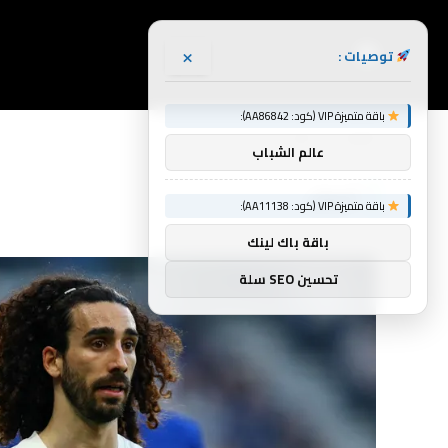
×
توصيات :
باقة متميزة VIP (كود: AA86842):
الرئيسية
أموال
»
عالم الشباب
أموال
باقة متميزة VIP (كود: AA11138):
باقة باك لينك
تحسين SEO سلة