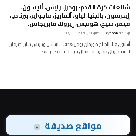
شائعات كرة القدم: روجرز، رايس، أليسون،
إيدرسون، بالينيا، لياو، ألفاريز، ماجواير، بيرنادو،
فيمر، سيج، هونيس، إيرولا، فابريجاس.
بواسطة
yynnbb
مايو 31, 2026
0
أستون فيلا الجناح مورجان روجرز هدف لـ ارسنال وباريس سان جيرمان،
اهتمام ريال مدريد به ارسنال يزيد لاعب خط الوسط…
مواقع صديقة
+