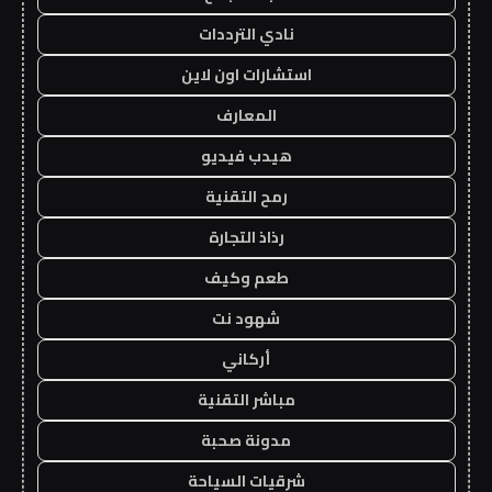
نادي الترددات
استشارات اون لاين
المعارف
هيدب فيديو
رمح التقنية
رذاذ التجارة
طعم وكيف
شهود نت
أركاني
مباشر التقنية
مدونة صحبة
شرقيات السياحة