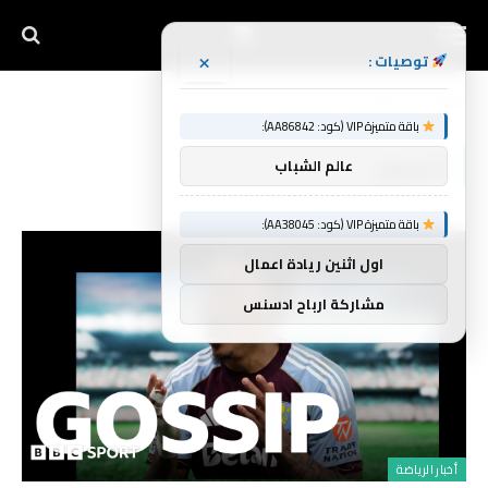
×
توصيات :
الرئيسية
أليسون
»
باقة متميزة VIP (كود: AA86842):
أليسون
عالم الشباب
باقة متميزة VIP (كود: AA38045):
اول اثنين ريادة اعمال
مشاركة ارباح ادسنس
أخبار الرياضة