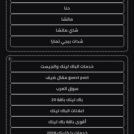
حنا
ماتشا
شاي ماتشا
شدات ببجي تمارا
!
خدمات الباك لينك والجيست
guest post مقال ضيف
سوق العرب
باك لينك باقة 20
اعلانات الباك لينك
أقوى باقة باك لينك
خدمات با كلينك 2026