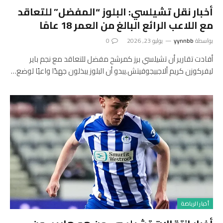
أخبار نقل تشيلسي: البلوز “المفضل” للتعاقد
مع اللاعب الرائع البالغ من العمر 18 عامًا
بواسطة
yynnbb
يوليو 23, 2026
0
أفادت تقارير أن تشيلسي برز كمرشح مفضل للتعاقد مع نجم باير
ليفركوزن كريم ألاجبيجوفيتش.يبدو أن البلوز يبذلون جهدًا واعيًا لوضع…
أخبار الرياضة