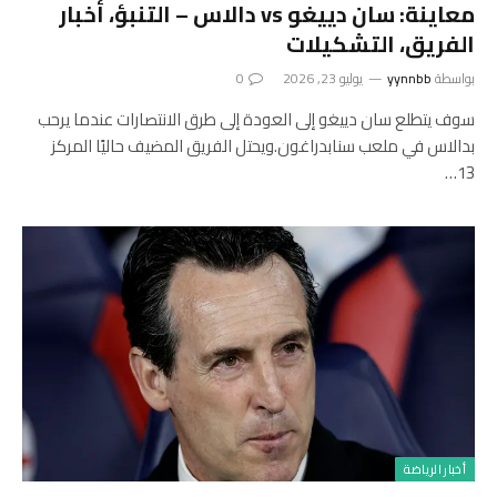
معاينة: سان دييغو vs دالاس – التنبؤ، أخبار
الفريق، التشكيلات
بواسطة
yynnbb
يوليو 23, 2026
0
سوف يتطلع سان دييغو إلى العودة إلى طرق الانتصارات عندما يرحب
بدالاس في ملعب سنابدراغون.ويحتل الفريق المضيف حاليًا المركز
13…
أخبار الرياضة