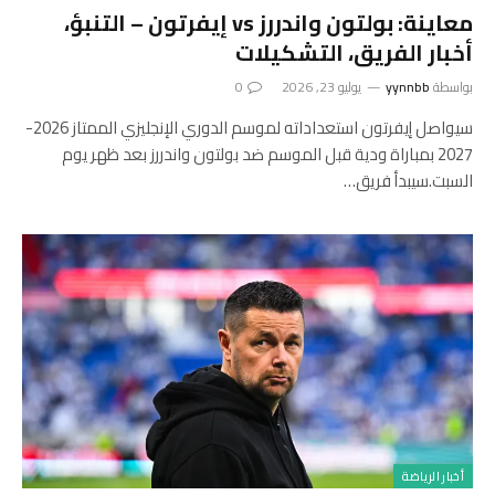
معاينة: بولتون واندررز vs إيفرتون – التنبؤ،
أخبار الفريق، التشكيلات
بواسطة
yynnbb
يوليو 23, 2026
0
سيواصل إيفرتون استعداداته لموسم الدوري الإنجليزي الممتاز 2026-
2027 بمباراة ودية قبل الموسم ضد بولتون واندررز بعد ظهر يوم
السبت.سيبدأ فريق…
أخبار الرياضة