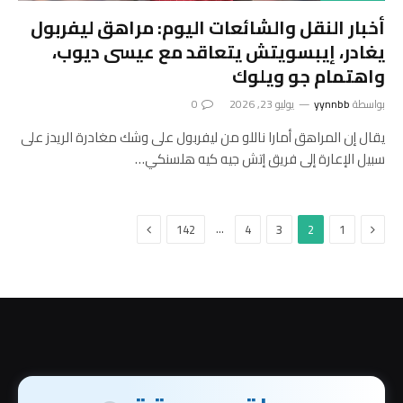
أخبار النقل والشائعات اليوم: مراهق ليفربول
يغادر، إيبسويتش يتعاقد مع عيسى ديوب،
واهتمام جو ويلوك
بواسطة
yynnbb
يوليو 23, 2026
0
يقال إن المراهق أمارا ناللو من ليفربول على وشك مغادرة الريدز على
سبيل الإعارة إلى فريق إتش جيه كيه هلسنكي…
السابق
التالي
…
142
4
3
2
1