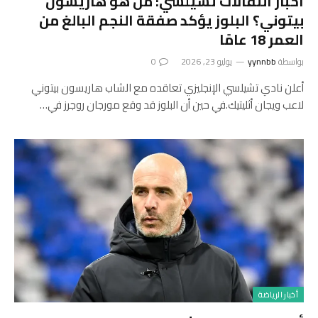
أخبار انتقالات تشيلسي: من هو هاريسون
بيتوني؟ البلوز يؤكد صفقة النجم البالغ من
العمر 18 عامًا
بواسطة
yynnbb
يوليو 23, 2026
0
أعلن نادي تشيلسي الإنجليزي تعاقده مع الشاب هاريسون بيتوني
لاعب ويجان أثليتيك.في حين أن البلوز قد وقع مورجان روجرز في…
أخبار الرياضة