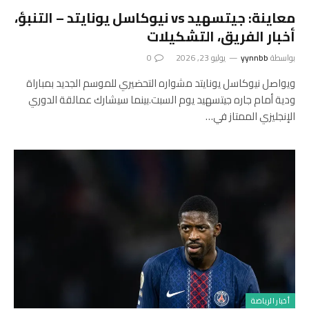
معاينة: جيتسهيد vs نيوكاسل يونايتد – التنبؤ،
أخبار الفريق، التشكيلات
بواسطة
yynnbb
يوليو 23, 2026
0
ويواصل نيوكاسل يونايتد مشواره التحضيري للموسم الجديد بمباراة
ودية أمام جاره جيتسهيد يوم السبت.بينما سيشارك عمالقة الدوري
الإنجليزي الممتاز في…
أخبار الرياضة