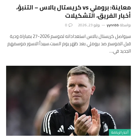
معاينة: بروملي vs كريستال بالاس – التنبؤ،
أخبار الفريق، التشكيلات
بواسطة
yynnbb
يوليو 23, 2026
0
سيواصل كريستال بالاس استعداداته لموسم 2026-27 بمباراة ودية
قبل الموسم ضد بروملي بعد ظهر يوم السبت.سيبدأ النسور موسمهم
الجديد في…
أخبار الرياضة