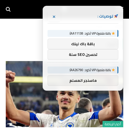
×
توصيات :
الرئيسية
أخبار(صفحه 2)
»
باقة متميزة VIP (كود: AA11138):
أخبار
باقة باك لينك
تحسين SEO سلة
باقة متميزة VIP (كود: AA26790):
ماسنجر المسلم
أخبار الرياضة