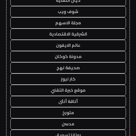
خيال التقنية
شوف ويب
مجلة الاسهم
الشرقية الاقتصادية
عالم الايفون
مدونة كوكان
صحيفة نهج
كار نيوز
موقع خبرة التقني
أناقة أنثى
متورخ
مدسن
روتانا تسويق