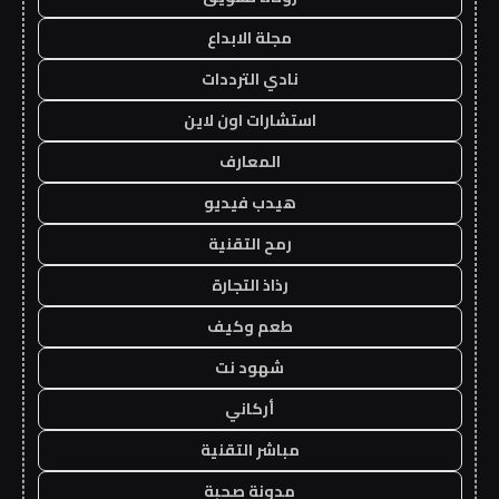
مجلة الابداع
نادي الترددات
استشارات اون لاين
المعارف
هيدب فيديو
رمح التقنية
رذاذ التجارة
طعم وكيف
شهود نت
أركاني
مباشر التقنية
مدونة صحبة