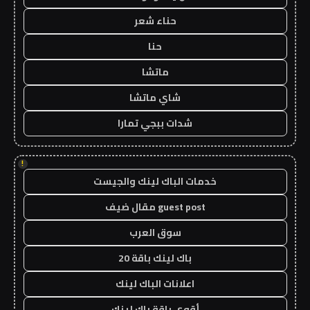
حناء شعر
حنا
ماتشا
شاي ماتشا
شدات ببجي تمارا
!
خدمات الباك لينك والجيست
guest post مقال ضيف
سوق العرب
باك لينك باقة 20
اعلانات الباك لينك
أقوى باقة باك لينك