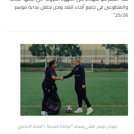
والمتطوعين في جميع أنحاء البلاد ونحن نحتفل ببداية موسم
25/26.”
جوردان نوبس يلتقي رشيدة، “الوالدة المدربة”. | الاتحاد الانجليزي