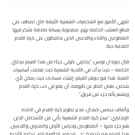
تنتهي الأمور مع الشخصيات الشعبية الأربعة التي تصطف على
قطع العشب الخاصة بهم، مصحوبة برسالة صادقة تشكر فيها
المتطوعين والآباء واللاعبين الذين يحافظون على كرة القدم
المحلية حية.
قال جوردان نوبس: “يذكرني كوني جزءًا من هذا الفيلم برحلتي
الخاصة – حيث بدأت في الأندية الشعبية حيث تعلمت أساسيات
اللعبة. هذا هو جوهر الفيلم: إنشاء مساحات حيث يمكن لأي
شخص، بغض النظر عن ظروفه، أن يقع في حب كرة القدم
ويشعر بأنه جزء من فريق.”
وأضاف جيمس كيندال، مدير تطوير كرة القدم في الاتحاد
الإنجليزي: “سحر كرة القدم الشعبية يأتي من الأشخاص الذين
هم جزء منها – المتطوعين وحراس الأرض والمدربين واللاعبين.
هذا الفيلم هو شهادة على الجهود الدؤوبة التي تبذلها الأندية