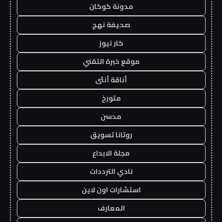
مدونة كوكان
صحيفة نهج
كار نيوز
موقع خبرة التقني
أناقة أنثى
متورخ
مدسن
روتانا تسويق
مجلة الابداع
نادي الترددات
استشارات اون لاين
المعارف