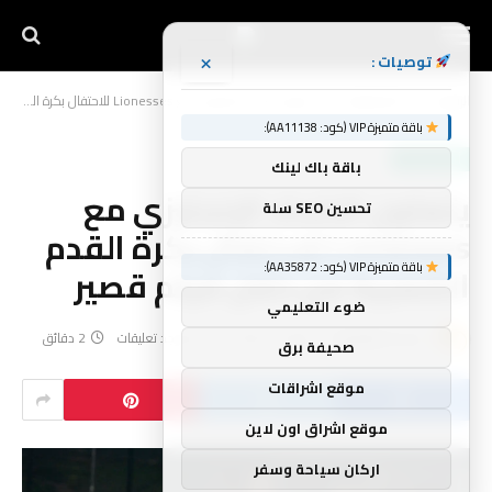
×
توصيات :
الرئيسية
أخبار الرياضة
يتعاون الاتحاد الإنجليزي مع Lionesses للاحتفال بكرة القدم الشعبية من خلال فيلم قصير
»
»
باقة متميزة VIP (كود: AA11138):
أخبار الرياضة
باقة باك لينك
يتعاون الاتحاد الإنجليزي مع
تحسين SEO سلة
Lionesses للاحتفال بكرة القدم
باقة متميزة VIP (كود: AA35872):
الشعبية من خلال فيلم قصير
ضوء التعليمي
بواسطة
yynnbb
مايو 31, 2026
لا توجد تعليقات
2 دقائق
صحيفة برق
موقع اشراقات
موقع اشراق اون لاين
اركان سياحة وسفر