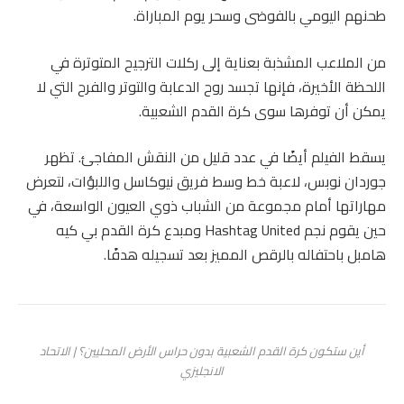
طحنهم اليومي بالفوضى وسحر يوم المباراة.
من الملاعب المشذبة بعناية إلى ركلات الترجيح المتوترة في
اللحظة الأخيرة، فإنها تجسد روح الدعابة والتوتر والفرح التي لا
يمكن أن توفرها سوى كرة القدم الشعبية.
يسقط الفيلم أيضًا في عدد قليل من النقش المفاجئ. تظهر
جوردان نوبس، لاعبة خط وسط فريق نيوكاسل واللبؤات، لتعرض
مهاراتها أمام مجموعة من الشباب ذوي العيون الواسعة، في
حين يقوم نجم Hashtag United ومبدع كرة القدم بي كيه
هامبل باحتفاله بالرقص المميز بعد تسجيله هدفًا.
أين ستكون كرة القدم الشعبية بدون حراس الأرض المحليين؟ | الاتحاد
الانجليزي