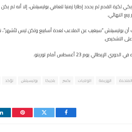
يكي لكرة القدم لم يحدد إطارا زمنيا لتعافي بوليسيتش، إلا أنه لم يكن
ربع النهائي.
 أن بوليسيتش “سيغيب عن الملاعب لعدة أسابيع ولكن ليس لأشهر”، نق
لى التشخيص.
 الإيطالي يوم 23 أغسطس أمام تورينو.
لمتحدة
الهزيمة
الولايات
بكسر
بلجيكا
بوليسيتش
تؤكد
فيسبوك
تويتر
بينتيريست
ل