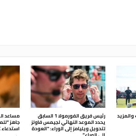
 والمزيد
رئيس فريق الفورمولا 1 السابق
مساعد ال
يحدد الموعد النهائي لجيمس فاولز
جاهز “للم
لتحويل ويليامز إلى الوراء: “العودة
استدعاء WRC في اللحظة الأخيرة
إلى الوراء”