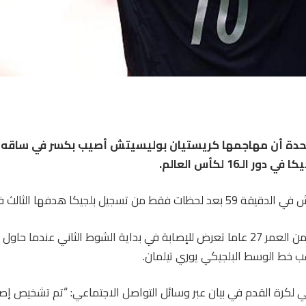
متحدة أن مهاجمها كريستيان بوليسيتش أصيب بكسر في ساقه 
 تسجيل بلجيكا هدفها الثالث في سياتل.
وبدا أن اللاعب البالغ من العمر 27 عاما تعرض للإصابة في بداية الشوط الثاني عندم
ب خط الوسط البلجيكي يوري تيلمان.
ي لكرة القدم في بيان عبر وسائل التواصل الاجتماعي: “تم تشخيص إصا