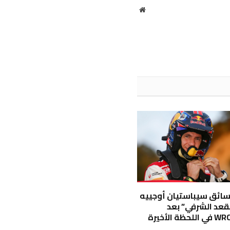
موقع
الويب
سائق سيباستيان أوجييه
قعد الشرفي” بعد