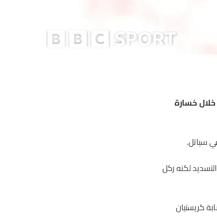
خلال خسارة
ا حاول التسديد لكنه ركل
بة كريستيان