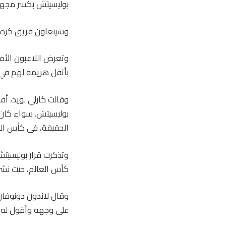
بوليسيتش بكسر مجهر
وسيتعاون فريق كرة ا
وتعرض اللاعبون الأم
بأثقل هزيمة لهم في كأس العالم منذ 36 عامًا، 
وقالت كارلي لويد، أ
بوليسيتش. سواء كان ي
الحقيقة، في كأس العا
كأس العالم، حيث نشرت على موقع X: “أنت تستريح عندما 
وقال لاندون دونوفان،
على وجهه وأقول له: 