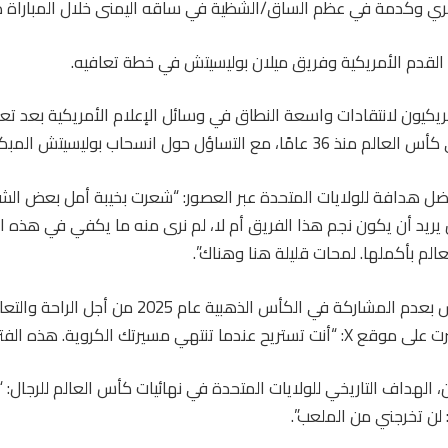
ي وكدمة في عظم الساق/الشظية في ساقه اليمنى خلال المباراة ضد
لقدم الأمريكية وفريق ميلان بوليسيتش في خطة تعافيه.
ريكيون لانتقادات واسعة النطاق في وسائل الإعلام الأمريكية بعد ت
مع التساؤل حول انسحاب بوليسيتش المبكر.
فضل هدافة للولايات المتحدة عبر العصور: “شعرت بخيبة أمل بعض ال
ريد أن يكون نجم هذا الفريق أم لا، لم نرى منه ما يكفي في هذه ال
لم بأكملها. لمحات قليلة هنا وهناك”.
وتذكرت قرار بوليسيتش بعدم المشاركة في الكأس الذهبية ع
تنتهي مسيرتك الكروية. هذه الفترة”.
 الهداف التاريخي للولايات المتحدة في نهائيات كأس العالم للرجال:
لن تخرجني من الملعب”.