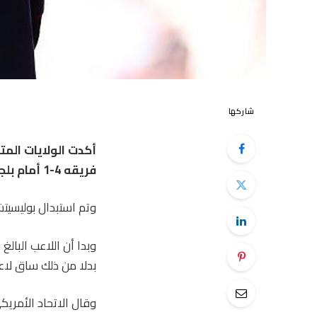
شاركها
أكدت الولايات ال
فريقه 4-1 أمام بلجيكا في دور الـ16 لكأس العالم.
وتم استبدال بوليسيتش في الدقيقة 59 بعد لحظات فقط من
بدلا من ذلك ساق لاع
وقال الاتحاد الأمريك