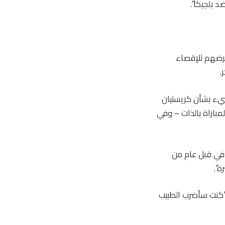
 بلجيكا”.
عرضهم للإقصاء
شيء بشأن كريستيان
مباراة بالذات – وفي
ام 2025 من أجل الراحة والتعافي قبل عام من
 “كنت سأضرب الطبيب