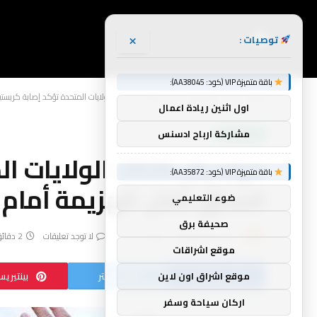
×
توصيات :
باقة متميزة VIP (كود: AA38045):
الرئيسية
أخبار الرياضة
مونديال 2026: الولايات المتحدة تؤكد إصابة كريستيان بوليسيتش بكسر في الساق خلال الهزيمة أمام بلجيكا
»
»
اول اثنين ريادة اعمال
مشاركة ارباح ادسنس
أخبار الرياضة
مونديال 2026:
باقة متميزة VIP (كود: AA35872):
الساق خلال الهزيمة أمام 
ضوء التعليمي
صحيفة برق
بواسطة
yynnbb
يوليو 9, 2026
لا توجد تعليقات
2 دقائق
موقع اشراقات
فيسبوك
تويتر
بينتيري
موقع اشراق اون لاين
اركان سياحة وسفر