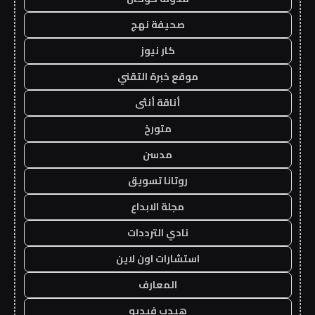
صحيفة نهج
كار نيوز
موقع خبرة التقني
أناقة أنثى
متورخ
مدسن
روتانا تسويق
مجلة الابداع
نادي الترددات
استشارات اون لاين
المعارف
هيدب فيديو