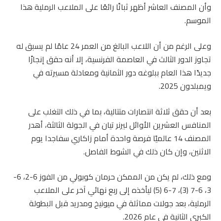
وأن المصنف العاشر أظهر ثباتًا رائعًا على الملاعب الرملية هذا
الموسم.
وعلى الرغم من أن اللاعب البالغ من العمر 24 عامًا لم يسبق له
تجاوز الدور الثالث في العاصمة الفرنسية، إلا أنه حقق إنجازًا
جديدًا هذا العام ببلوغه دور الثمانية ومعادلة مسيرته في
ويمبلدون 2025.
بعد أن حقق ثلاثة انتصارات متتالية، بما في ذلك التغلب على
المنافس العشرين الأوائل ليرنر تيان في الجولة الثالثة، أهدر
المصنف 14 عالميًا فرصة واحدة أمام زاكاري سفاجدا يوم
الاثنين، وإن كان ذلك في الشوط الفاصل.
ومع ذلك، لم يكن من الممكن حرمان كوبولي من الفوز 6-2، 6-
3، 6-7 (3)، 7-6 (5) ليأخذه إلى ربع نهائي آخر على الملاعب
الرملية، بعد جولات مماثلة في ميونيخ ومدريد قبل البطولة
الكبرى الثانية في عام 2026.