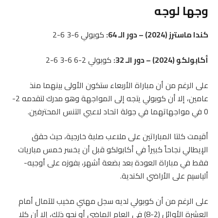
وجها لوجه
كندا ماسترز (2024) – دور الـ 64:
كوبولي 6-3 6-2
أكابولكو (2024) – دور الـ 32:
كوبولي 2-6 6-3 6-2
على الرغم من أن مباراة الأربعاء ستكون الأولى بينهما منذ
عامين، إلا أن كوبولي يتجه إلى المواجهة وهو مدرك لتقدمه 2-
0 في مواجهاتهما في جولة اتحاد لاعبي التنس المحترفين.
أقيمت كلتا المباراتين على ملاعب صلبة خارجية، حيث حقق
الإيطالي نجاحاً كبيراً في أكابولكو قبل أن يخسر خمس مباريات
فقط في مباراة العودة بعد بضعة أشهر، بفوزه على أوجيه-
ألياسيم على الأراضي الكندية.
على الرغم من أن كوبولي لديه سجل مهني مخيب للآمال أمام
العشرة الأوائل (2-8) في العام الماضي أو نحو ذلك، إلا أن كلا