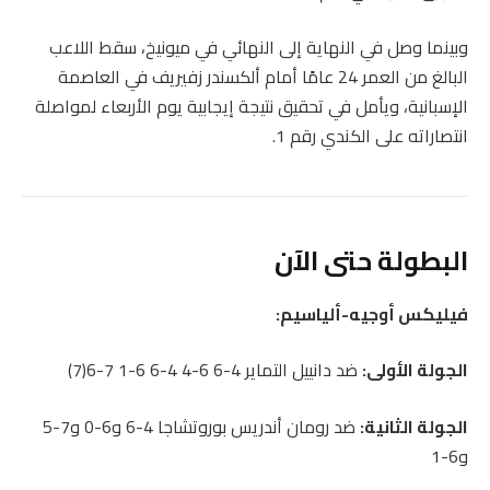
وبينما وصل في النهاية إلى النهائي في ميونيخ، سقط اللاعب
البالغ من العمر 24 عامًا أمام ألكسندر زفيريف في العاصمة
الإسبانية، ويأمل في تحقيق نتيجة إيجابية يوم الأربعاء لمواصلة
انتصاراته على الكندي رقم 1.
البطولة حتى الآن
فيليكس أوجيه-ألياسيم:
الجولة الأولى:
ضد دانييل التماير 4-6 6-4 4-6 6-1 7-6(7)
الجولة الثانية:
ضد رومان أندريس بوروتشاجا 4-6 و6-0 و7-5
و6-1