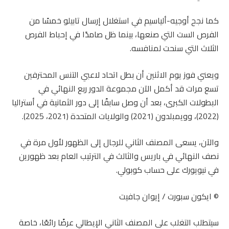
كما نجح أوجيه-ألياسيم في استغلال إرسال تابيلو خمسًا من
الفرص الست التي صنعها، بينما ظل صامدًا في إحباط الفرص
الثلاث التي سنحت لمنافسه.
ويعني فوز يوم الاثنين أن بطل اتحاد لاعبي التنس المحترفين
تسع مرات قد أكمل الآن مجموعة الدور ربع النهائي في
البطولات الكبرى، بعد أن وصل سابقًا إلى دور الثمانية في أستراليا
(2022)، وويمبلدون (2021) والولايات المتحدة (2021، 2025).
والآن، يسعى المصنف الثاني للرجال إلى الظهور لأول مرة في
نصف النهائي في باريس والثالث في الترتيب العام بعد ظهورين
في نيويورك على حساب كوبولي.
© ايكون سبورت / إيوان جافيت
سيتطلب التغلب على المصنف الثاني الإيطالي عرضًا رائعًا، خاصة