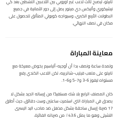
تابيلو، ليصبح ثالث لاعب غير أوروبي بين اللاعبين النشطين بعد كي
نيشيكوري وأليكس دي مينور يصل إلى دور الثمانية في جميع
البطولات الأربع الكبرى، وسيواجه كوبولي المتألق للحصول على
مكان في نصف النهائي.
معاينة المباراة
ولمدة ساعة ونصف بدا أن أوجيه-ألياسيم يخوض معركة مع
تابيلو على ملعب فيليب-شاترييه، لكن اللاعب الكندي رفع
مستواه ليفوز 6-3 و7-5 و6-1.
كان المصنف الرابع بلا شك مستفيدًا من إرساله الجيد بشكل لا
يصدق في المباراة التي استمرت ساعتين وست دقائق، حيث أطلق
17 ضربة إرسال ساحقة بشكل مذهل ضد صاحب اليد اليسرى
التشيلي وهو ما يمثل 43.6٪ من ضرباته الفائزة.