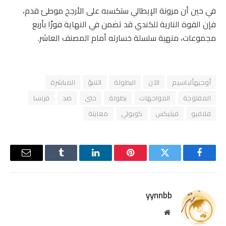
في حين أن مرونة الإيطالي ستكسبه على الأرجح موطئ قدم،
فإن القوة النارية للكندي قد تضمن في النهاية فوزًا بأربع
مجموعات، منهية سلسلة خسارته أمام المصنف العاشر.
أوجيهألياسيم
الآن
البطولة
التنبؤ
المباشرة
المفتوحة
المواجهات
بطولة
حتى
ضد
فرنسا
فلافيو
فيليكس
كوبولي
معاينة
فيسبوك
تويتر
بينتيريست
لينكدإن
Tumblr
البريد
الإلكترو
yynnbb
موقع
الويب