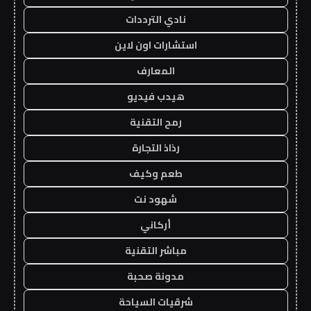
نادي الترددات
استشارات اون لاين
المعارف
هيدب فيديو
رمح التقنية
رذاذ التجارة
طعم وكيف
شهود نت
أركاني
مباشر التقنية
مدونة صحبة
شرقيات السياحة