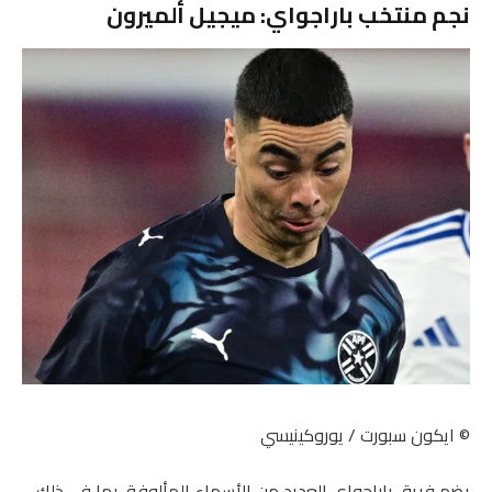
نجم منتخب باراجواي: ميجيل ألميرون
© ايكون سبورت / يوروكينيسي
يضم فريق باراجواي العديد من الأسماء المألوفة، بما في ذلك