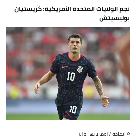
نجم الولايات المتحدة الأمريكية: كريستيان
بوليسيتش
© إيماجو / زوما بريس واير