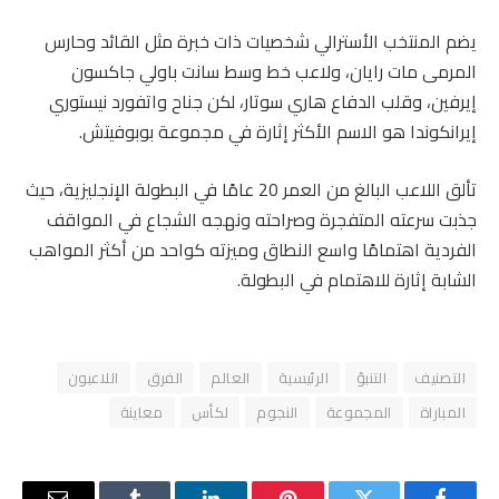
يضم المنتخب الأسترالي شخصيات ذات خبرة مثل القائد وحارس
المرمى مات رايان، ولاعب خط وسط سانت باولي جاكسون
إيرفين، وقلب الدفاع هاري سوتار، لكن جناح واتفورد نيستوري
إيرانكوندا هو الاسم الأكثر إثارة في مجموعة بوبوفيتش.
تألق اللاعب البالغ من العمر 20 عامًا في البطولة الإنجليزية، حيث
جذبت سرعته المتفجرة وصراحته ونهجه الشجاع في المواقف
الفردية اهتمامًا واسع النطاق وميزته كواحد من أكثر المواهب
الشابة إثارة للاهتمام في البطولة.
التصنيف
التنبؤ
الرئيسية
العالم
الفرق
اللاعبون
المباراة
المجموعة
النجوم
لكأس
معاينة