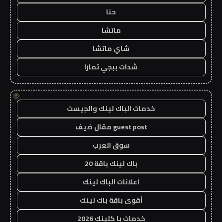
حنا
ماتشا
شاي ماتشا
شدات ببجي تمارا
!
خدمات الباك لينك والجيست
guest post مقال ضيف
سوق العرب
باك لينك باقة 20
اعلانات الباك لينك
أقوى باقة باك لينك
خدمات با كلينك 2026