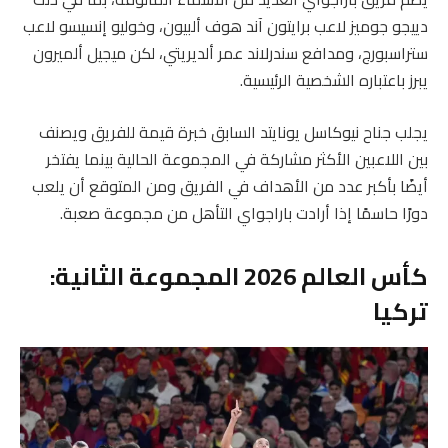
دييجو جوميز لاعب برايتون آند هوف ألبيون، وخوليو إنسيسو لاعب
ستراسبورج، ومدافع سندرلاند عمر ألديريتي، لكن ميجيل ألميرون
يبرز باعتباره الشخصية الرئيسية.
يجلب جناح نيوكاسل يونايتد السابق خبرة قيمة للفريق ويصنف
بين اللاعبين الأكثر مشاركة في المجموعة الحالية بينما يفتخر
أيضًا بأكبر عدد من الأهداف في الفريق ومن المتوقع أن يلعب
دورًا حاسمًا إذا أرادت باراجواي التأهل من مجموعة صعبة.
كأس العالم 2026 المجموعة الثانية:
تركيا