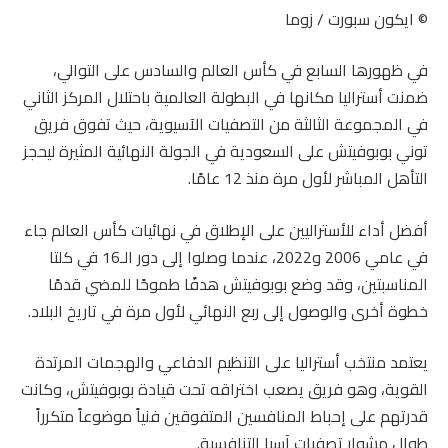
© ايكون سبورت / زوما
في ظهورها السابع في كأس العالم والسادس على التوالي،
ضمنت أستراليا مكانها في البطولة العالمية باحتلال المركز الثاني
في المجموعة الثالثة من التصفيات الآسيوية، حيث تفوق فريق
توني بوبوفيتش على السعودية في الجولة النهائية المثيرة ليحجز
التأهل المباشر لأول مرة منذ 12 عامًا.
أفضل أداء للأستراليين على الإطلاق في نهائيات كأس العالم جاء
في عامي 2006 و2022، عندما وصلوا إلى دور الـ16 في كلتا
المناسبتين، وقد وضع بوبوفيتش هدفًا طموحًا للمضي قدمًا
خطوة أخرى والوصول إلى ربع النهائي لأول مرة في تاريخ البلاد.
يعتمد منتخب أستراليا على التنظيم الدفاعي والهجمات المرتدة
القوية، وهو فريق يصعب اختراقه تحت قيادة بوبوفيتش، وكانت
قدرتهم على إحباط المنافسين المتفوقين فنياً موضوعاً متكرراً
طوال مشوار تصفيات آسيا التنافسية.