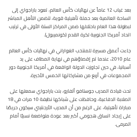
بعد غياب 12 عاماً عن نهائيات كأس العالم، تعود باراجواي إلى
الساحة العالمية بعد حملة تأهيلية قوية، لتضمن التأهل المباشر
لبطولة هذا العام باحتلالها ضمن المراكز الستة الأولى في ترتيب
اتحاد أمريكا الجنوبية لكرة القدم (كونميبول).
جاءت أعمق مسيرة للمنتخب الغواراني في نهائيات كأس العالم
عام 2010، عندما تم إقصاؤهم في نهاية المطاف على يد
أسبانيا، في حين تجاوزت الدولة الواقعة في أمريكا الجنوبية دور
المجموعات في أربع من مشاركاتها الخمس الأخيرة.
تحت قيادة المدرب جوستافو ألفارو، بنت باراجواي سمعتها على
الصلابة الدفاعية، وحافظت على شباكها نظيفة 10 مرات في 18
مباراة تأهيلية، على الرغم من أن المدرب الأرجنتيني سيكون حريصًا
على إيجاد اتساق هجومي أكبر بعد عودة متواضعة نسبيًا أمام
المرمى.