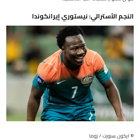
النجم الأسترالي: نيستوري إيرانكوندا
© ايكون سبورت / زوما