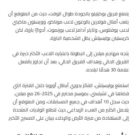
يتمتع فريق بوكيتينو بالجودة طوال الوقت، حيث من المتوقع أن
يلعب أمثال فولارين بالوغون لاعب موناكو، وويستون ماكيني
لاعب يوفنتوس، وتايلر آدامز لاعب بورنموث، أدوارًا بارزة، لكن
كريستيان بوليسيتش يظل الشخصية البارزة.
يتجه مهاجم ميلان إلى البطولة باعتباره اللاعب الأكثر خبرة في
الفريق الحالي وهداف الفريق الحالي، بعد أن تجاوز بالفعل
علامة 30 هدفًا لبلاده.
استمتع بوليسيتش، الفائز بدوري أبطال أوروبا خلال الفترة التي
قضاها في تشيلسي، بموسم محترم في 2025-26 مع ميلان،
حيث سجل 10 أهداف في جميع المسابقات، ومن المتوقع أن
يتحمل الكثير من العبء الإبداعي حيث تتطلع الولايات المتحدة
إلى الاستفادة من ميزة الأرض والإدلاء ببيان على المسرح الأكبر.