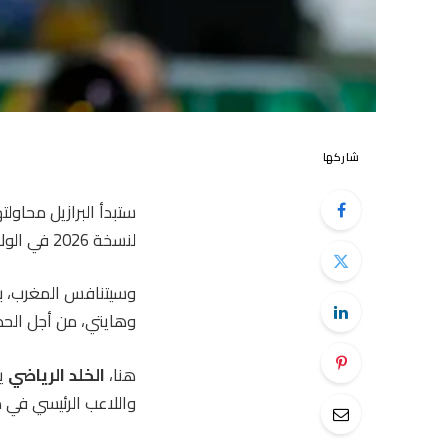
شاركها
ستبدأ البرازيل محاول
لنسخة 2026 في الولايات المتحدة وكندا والمكسيك.
وسيتنافس المغرب، بط
وهايتي، من أجل الحصو
هنا،
الخلد الرياضي
واللاعب الرئيسي في ك