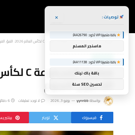
×
توصيات :
باقة متميزة VIP (كود: AA26790):
الرئيسية
أخبار الرياضة
معاينة المجموعة C لكأس العالم 2026: التنبؤ، الفرق، التصنيف، المباراة الرئيسية، اللاعبون النجوم
»
»
ماسنجر المسلم
أخبار الرياضة
باقة متميزة VIP (كود: AA11138):
باقة باك لينك
اللاعبون النجوم
تحسين SEO سلة
بواسطة
yynnbb
يونيو 3, 2026
لا توجد تعليقات
6 دقائق
فيسبوك
تويتر
بينتيري