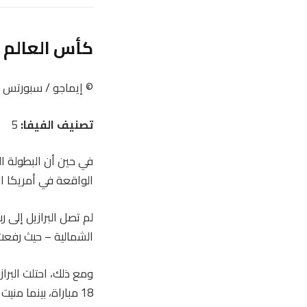
كأس العالم 2026 المجموعة الثالثة: البرازيل
© إيماجو / سبورتس 
تصنيف الفيفا:
5
الواقعة في أمريكا ال
لم تصل البرازيل إلى 
الشمالية – حيث رفعت كأس جول ريميه عام 
ومع ذلك، احتلت البرا
18 مباراة، بينما منيت بالهزائم أمام اليابان وفرنسا منذ أكتوبر/تشرين الأول.