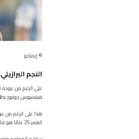
© إيماجو
النجم البرازيل
فينيسيوس جونيور يظل
العمر 25 عامًا هو فائز متسلسل في ريال مدريد وشخص لديه نقطة لإثباتها على المسرح الأكبر.