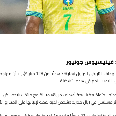
ي: فينيسيوس جونيور
على الرغم من عودة الهداف التاريخي للبرازيل نيمار (79 هدفًا من 28
 اللاعب النجم في هذه التشكيلة.
هذا على الرغم من عودته المتواضعة بتسعة أهداف من 48 مباراة مع من
ساهم المهاجم متعدد الاستخدامات بـ 22 هدفًا وقدم 14 تمريرة ح