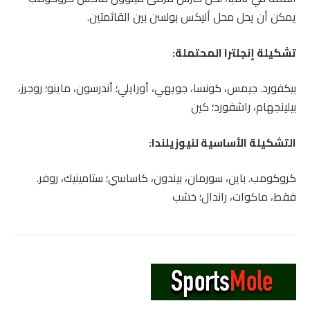
يمكن أن يحل محل أليكس بولسن بين القائمتين.
تشكيلة إنجلترا المحتملة:
بيكفورد. جيمس، كونسا، جويهي، أورايلي؛ أندرسون، ماينو؛ روجرز،
بيلينجهام، راشفورد؛ كين
التشكيلة الأساسية لنيوزيلندا:
كروكومب. باين، سورمان، بيندون، كاساسي؛ ستامينيك، روفر.
فقط، ماكوات، راندال؛ خشب