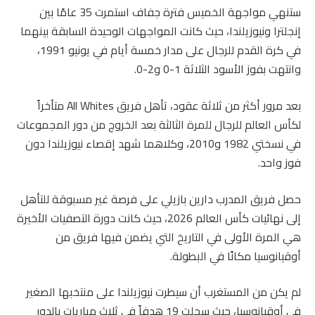
ستنهي مواجهة الخميس فترة جفاف استمرت 35 عامًا بين
إنجلترا ونيوزيلندا، حيث كانت المواجهات الوحيدة السابقة بينهما
في كرة القدم للرجال على مدار خمسة أيام في يونيو 1991،
وانتهت بفوز الأسود الثلاثة 1-0 و2-0.
بعد مرور أكثر من ثلاثة عقود، تأهل فريق All Whites متأخراً
لكأس العالم للرجال للمرة الثالثة بعد الخروج من دور المجموعات
في نسختي 1982 و2010، وكلاهما شهد إقصاء نيوزيلندا دون
فوز واحد.
حصل فريق المدرب دارين بازيلي على فرصة غير مسبوقة للتأهل
إلى نهائيات كأس العالم 2026، حيث كانت دورة التصفيات الأخيرة
هي المرة الأولى في التاريخ التي يضمن فيها فريق من
أوقيانوسيا مكانًا في البطولة.
لم يكن من المستغرب أن سيطرت نيوزيلندا على منتخبها الصغير
في أوقيانوسيا، حيث سجلت 19 هدفاً في ثلاث مباريات بالدور