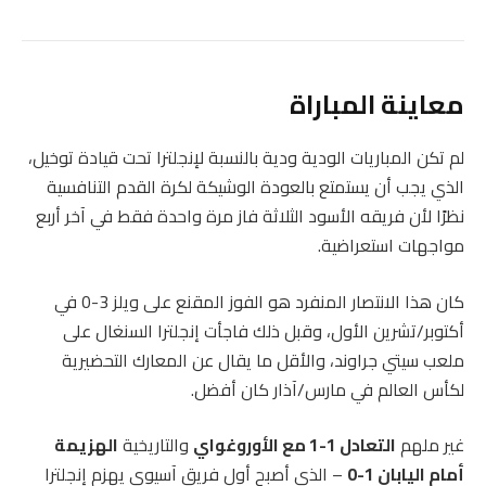
معاينة المباراة
لم تكن المباريات الودية ودية بالنسبة لإنجلترا تحت قيادة توخيل،
الذي يجب أن يستمتع بالعودة الوشيكة لكرة القدم التنافسية
نظرًا لأن فريقه الأسود الثلاثة فاز مرة واحدة فقط في آخر أربع
مواجهات استعراضية.
كان هذا الانتصار المنفرد هو الفوز المقنع على ويلز 3-0 في
أكتوبر/تشرين الأول، وقبل ذلك فاجأت إنجلترا السنغال على
ملعب سيتي جراوند، والأقل ما يقال عن المعارك التحضيرية
لكأس العالم في مارس/آذار كان أفضل.
غير ملهم
التعادل 1-1 مع الأوروغواي
والتاريخية
الهزيمة
أمام اليابان 1-0
– الذي أصبح أول فريق آسيوي يهزم إنجلترا