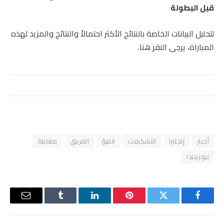
قبل البطولة
لتحليل البيانات الخاصة بالنتائج الأكثر احتمالاً والنتائج والمزيد لهذه
المباراة، يرجى النقر هنا.
أخبار
إنجلترا
التشكيلات
التنبؤ
الفريق
معاينة
نيوزيلندا
فيسبوك
تويتر
بينتيريست
لينكدإن
Tumblr
البريد
الإلكترو