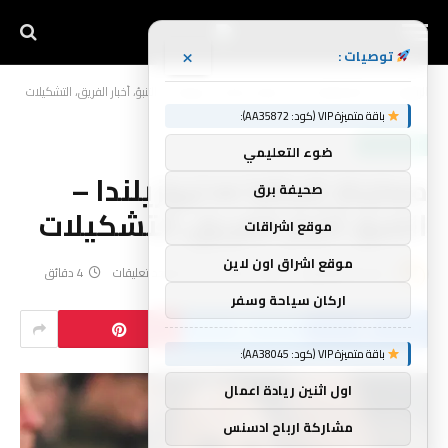
×
توصيات :
الرئيسية
أخبار الرياضة
معاينة: إنجلترا vs نيوزيلندا – التنبؤ، أخبار الفريق، التشكيلات
»
»
باقة متميزة VIP (كود: AA35872):
أخبار الرياضة
ضوء التعليمي
معاينة: إنجلترا vs نيوزيلندا –
صحيفة برق
التنبؤ، أخبار الفريق، التشكيلات
موقع اشراقات
موقع اشراق اون لاين
بواسطة
yynnbb
يونيو 4, 2026
لا توجد تعليقات
4 دقائق
اركان سياحة وسفر
باقة متميزة VIP (كود: AA38045):
اول اثنين ريادة اعمال
مشاركة ارباح ادسنس