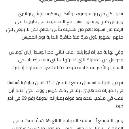
يتدرب كل من ريو نجوموها وأليكس سكوت وإيثان نوانيري
وجوش كينج وجيسون ستيل مع المجموعة في فلوريدا على
الرغم من استبعادهم من تشكيلة كأس العالم، لكن لا ينبغي لأي
منهم الظهور لأول مرة منذ صافرة البداية يوم الخميس.
وفي نهاية مباراة نيوزيلندا، غاب ثنائي خط الوسط رايان توماس
وجو بيل عن المباراة التي خسرتها هايتي بسبب إصابات في
الساق، والأخير فقط لديه فرصة ضئيلة للعودة لمباراة إنجلترا.
تم في النهاية استبدال جميع اللاعبين الـ11 الذين شاركوا أساسيًا
في المباراة ضد هايتي، بما في ذلك كريس وود، الذي أصبح أبرز
لاعب في منتخب بلاده بعد فوزه بمباراته الدولية رقم 89 في آخر
مرة.
ومن المتوقع أن يحتفظ المهاجم البالغ 45 هدفًا بمكانه في
القمة في تامبا، لكن حارس مرمى ميلوول ماكس كروكومب