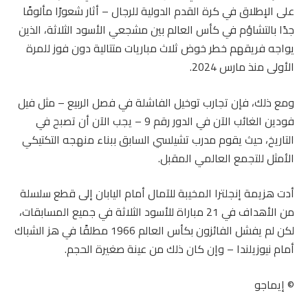
على الإطلاق في كرة القدم الدولية للرجال – أثار شعورًا مألوفًا
جدًا بالتشاؤم في كأس العالم بين مشجعي الأسود الثلاثة، الذين
يواجه فريقهم خطر خوض ثلاث مباريات متتالية دون فوز للمرة
الأولى منذ مارس 2024.
ومع ذلك، فإن تجارب توخيل الفاشلة في فصل الربيع – مثل فيل
فودين الغائب الآن في الدور رقم 9 – يجب الآن أن تصبح في
التاريخ، حيث يقوم مدرب تشيلسي السابق ببناء منهجه التكتيكي
الأمثل للتجمع العالمي المقبل.
أدت هزيمة إنجلترا المخيبة للآمال أمام اليابان إلى قطع سلسلة
من الأهداف في 21 مباراة للأسود الثلاثة في جميع المسابقات،
لكن لم يفشل الفائزون بكأس العالم 1966 مطلقًا في هز الشباك
أمام نيوزيلندا – وإن كان ذلك من عينة صغيرة الحجم.
© إيماجو