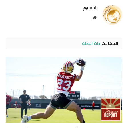
yynnbb
موقع
الويب
المقالات
ذات الصلة