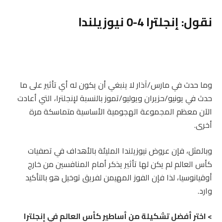
نقول: إنجلترا 4-0 نيوزيلندا
وما حدث في مارس/آذار لا ينبغي أن يكون له أي تأثير على ما
حدث في يونيو/حزيران ويوليو/تموز بالنسبة لإنجلترا، التي أعادت
الآن معظم المجموعة الهجومية الأساسية متماسكة مرة
أخرى.
وبالمثل، فإن عروض نيوزيلندا المليئة بالأهداف في تصفيات
كأس العالم لم يكن لها تأثير يذكر أمام المنافسين من خارج
أوقيانوسيا، لذا فإن الفوز المهيمن لفريق توخيل هو بالتأكيد
وارد.
> اختر أفضل تشكيلة من أساطير كأس العالم في إنجلترا