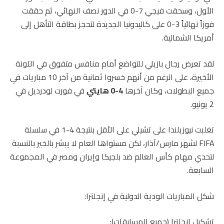
الأول، وسحقت فيجي 7-0 في الدور نصف النهائي، ثم حققت
فوزاً نهائياً 3-0 على كاليدونيا الجديدة لتحجز بطاقة التأهل إلى
أمريكا الشمالية.
لقد تعرض رجال بازيلي للتواضع أمام منافس متفوق في الآونة
الأخيرة، على الرغم من أنهم خسروا ثمانية من آخر 10 مباريات في
جميع البطولات، وكان آخرها
4-0 هايتي
في فورت لودرديل في
2 يونيو.
تغلبت نيوزيلندا على تشيلي على الأقل بنتيجة 4-1 في سلسلة
FIFA لشهر مارس/آذار، لكن مستواها العام لا يبشر بالخير بالنسبة
لتحدي مهام كأس العالم ضد بلجيكا وإيران ومصر في المجموعة
السابعة.
شكل المباريات الودية الدولية في إنجلترا:
تشكيل إنجلترا (جميع المسابقات):