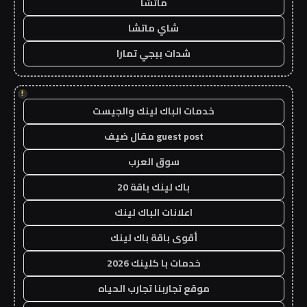
ماتشا
شاي ماتشا
شدات ببجي تمارا
!
خدمات الباك لينك والجيست
guest post مقال ضيف
سوق العرب
باك لينك باقة 20
اعلانات الباك لينك
أقوى باقة باك لينك
خدمات با كلينك 2026
موقع تجاربنا تجارب الحياه