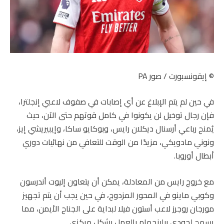
© إيقونسبورت / صور PA
في حين لم يتم الإبلاغ عن أي إصابات في صفوف لاعبي إنجلترا،
فإن رجال توخيل لن يكونوا في كامل قوتهم حتى الآن، حيث
يُمنح رباعي أرسنال ديكلان رايس، وبوكايو ساكا، وإيبيريشي إيز،
ونوني مادويكي، مزيدًا من الوقت للتعافي من نهائيات دوري
أبطال أوروبا.
مع خروج رايس من المعادلة، يمكن أن يتعاون إليوت أندرسون
وكوبي ماينو في المحور المزدوج، في حين يجب أن يتم تجهيز
مورجان روجرز لاعب أستون فيلا لبداية على الجناح الأيمن، مما
يسمح لجودي بيلينجهام بالعمل بشكل مركزي.