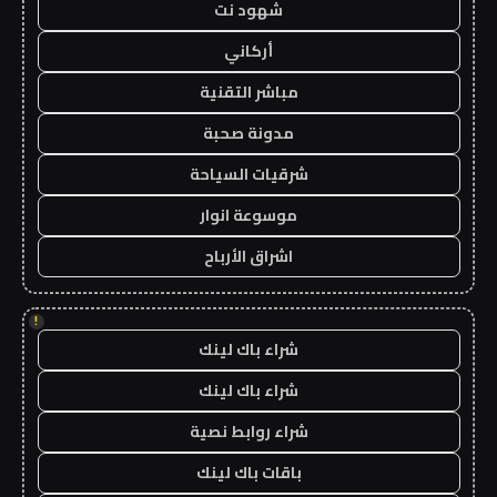
شهود نت
أركاني
مباشر التقنية
مدونة صحبة
شرقيات السياحة
موسوعة انوار
اشراق الأرباح
!
شراء باك لينك
شراء باك لينك
شراء روابط نصية
باقات باك لينك