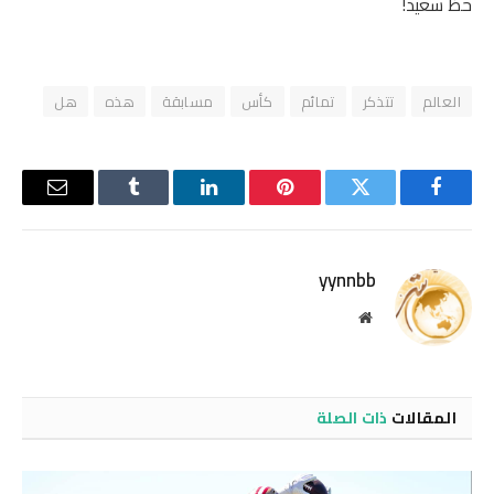
حظ سعيد!
العالم
تتذكر
تمائم
كأس
مسابقة
هذه
هل
فيسبوك
تويتر
بينتيريست
لينكدإن
Tumblr
البريد
الإلكترو
yynnbb
موقع
الويب
المقالات
ذات الصلة