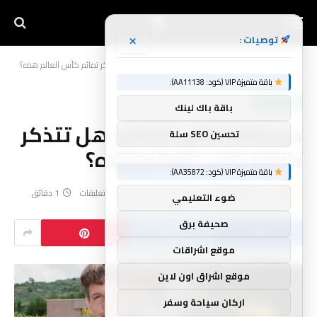
×
توصيات :
الرئيسية
أخبار الرياضة
مسابقة كأس العالم: هل تتذكر تمائم كأس العالم هذه؟
»
»
باقة متميزة VIP (كود: AA11138):
أخبار الرياضة
باقة باك لينك
مسابقة كأس العالم: هل تتذكر
تحسين SEO سلة
تمائم كأس العالم هذه؟
باقة متميزة VIP (كود: AA35872):
بواسطة
yynnbb
يونيو 3, 2026
لا توجد تعليقات
1 دقائق
ضوء التعليمي
صحيفة برق
موقع اشراقات
موقع اشراق اون لاين
اركان سياحة وسفر