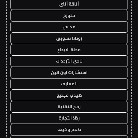
أناقة أنثى
متورخ
مدسن
روتانا تسويق
مجلة الابداع
نادي الترددات
استشارات اون لاين
المعارف
هيدب فيديو
رمح التقنية
رذاذ التجارة
طعم وكيف