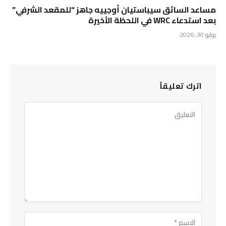
مساعد السائق سيباستيان أوجييه جاهز “للمقعد الشرفي”
بعد استدعاء WRC في اللحظة الأخيرة
يوليو 30, 2026
اترك تعليقاً