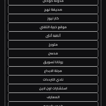
مدونة كوكان
صحيفة نهج
كار نيوز
موقع خبرة التقني
أناقة أنثى
متورخ
مدسن
روتانا تسويق
مجلة الابداع
نادي الترددات
استشارات اون لاين
المعارف
هيدب فيديو