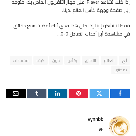
إذا كنت تشاهد iPlayer على جهاز التلفزيون الخاص بك، فتوجه
إلى صفحة وجهة كأس العالم لدينا.
فقط لا تشكو إلينا إذا كان هذا يعني أنك أمضيت سبع دقائق
في مشاهدة أبرز أحداث التعادل 0-0…
أي
العالم
اللحاق
بكأس
دون
كيف
مفسدات
يمكنني
فيسبوك
تويتر
بينتيريست
لينكدإن
Tumblr
البريد
الإلكترو
yynnbb
موقع
الويب