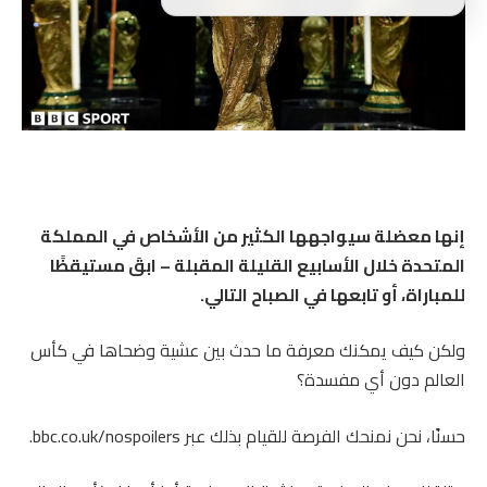
إنها معضلة سيواجهها الكثير من الأشخاص في المملكة
المتحدة خلال الأسابيع القليلة المقبلة – ابقَ مستيقظًا
للمباراة، أو تابعها في الصباح التالي.
ولكن كيف يمكنك معرفة ما حدث بين عشية وضحاها في كأس
العالم دون أي مفسدة؟
حسنًا، نحن نمنحك الفرصة للقيام بذلك عبر bbc.co.uk/nospoilers.