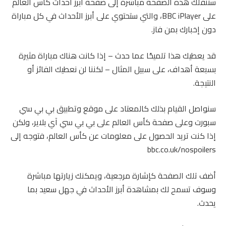
ستنقلك هذه الصفحة مباشرة إلى صفحة أبرز أحداث كأس العالم
على BBC iPlayer، والتي ستحتوي على أبرز الأحداث في كل مباراة
دون إخبارك بمن فاز.
قد يعطيك هذا تلميحًا عما حدث – إذا كانت هناك مباراة مثيرة
بسبعة أهداف، على سبيل المثال – لكننا لن نعطيك الفائز أو
النتيجة.
سنواصل القيام بذلك كالمعتاد على موقع وتطبيق بي بي سي
سبورت وعلى صفحة كأس العالم على بي بي سي آي بلاير، ولكن
إذا كنت تريد الحصول على معلومات عن كأس العالم، فتوجه إلى
bbc.co.uk/nospoilers
أضف تلك الصفحة كإشارة مرجعية، ويمكنك زيارتها مباشرة
وسوف تسمح لك بمشاهدة أبرز الأحداث في جهل سعيد بما
يحدث.