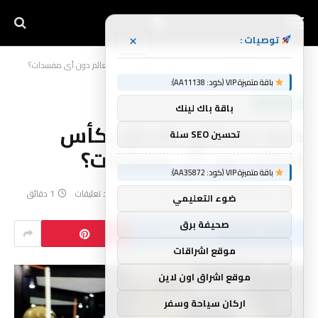
×
توصيات :
الرئيسية
أخبار الرياضة
كيف يمكنني اللحاق بكأس العالم دون أي مفسدات؟
»
»
باقة متميزة VIP (كود: AA11138):
أخبار الرياضة
باقة باك لينك
كيف يمكنني اللحاق بكأس
تحسين SEO سلة
العالم دون أي مفسدات؟
باقة متميزة VIP (كود: AA35872):
بواسطة
yynnbb
يونيو 11, 2026
لا توجد تعليقات
1 دقائق
ضوء التعليمي
صحيفة برق
موقع اشراقات
موقع اشراق اون لاين
اركان سياحة وسفر