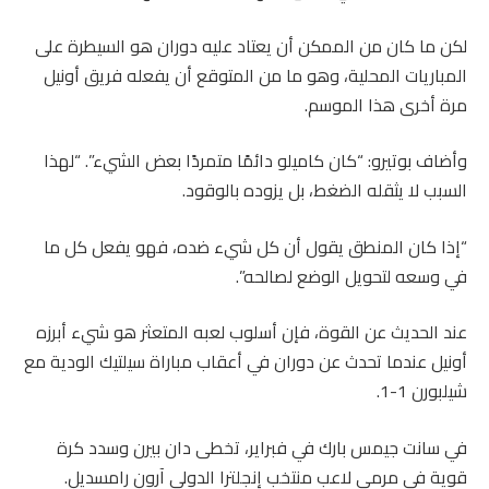
لكن ما كان من الممكن أن يعتاد عليه دوران هو السيطرة على
المباريات المحلية، وهو ما من المتوقع أن يفعله فريق أونيل
مرة أخرى هذا الموسم.
وأضاف بوتيرو: “كان كاميلو دائمًا متمردًا بعض الشيء”. “لهذا
السبب لا يثقله الضغط، بل يزوده بالوقود.
“إذا كان المنطق يقول أن كل شيء ضده، فهو يفعل كل ما
في وسعه لتحويل الوضع لصالحه”.
عند الحديث عن القوة، فإن أسلوب لعبه المتعثر هو شيء أبرزه
أونيل عندما تحدث عن دوران في أعقاب مباراة سيلتيك الودية مع
شيلبورن 1-1.
في سانت جيمس بارك في فبراير، تخطى دان بيرن وسدد كرة
قوية في مرمى لاعب منتخب إنجلترا الدولي آرون رامسديل.