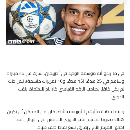
في ما يبدو أنه موسمه الوحيد في أذربيجان، شارك في 45 مباراة
وساهم في 25 هدفًا (15 هدفًا و10 تمريرات حاسمة)، لكن ذلك
لم يكن كافيًا لصاحب الرقم القياسي كاراباخ للاحتفاظ بلقب
الدوري.
وبينما حظيت مآثرهم الأوروبية بالثناء، كان من الممكن أن تكون
هناك ضغوط لتحقيق لقب الدوري الخامس على التوالي. لقد
احتلوا المركز الثاني بفارق تسع نقاط خلف صباح.