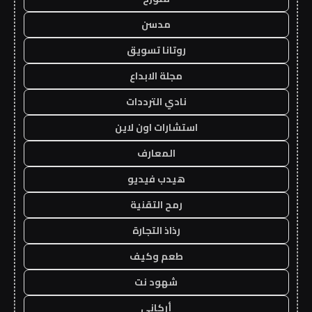
مدسن
روتانا تسويق
مجلة الابداع
نادي الترددات
استشارات اون لاين
المعارف
هيدب فيديو
رمح التقنية
رذاذ التجارة
طعم وكيف
شهود نت
أركاني