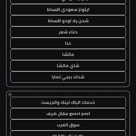
ايتونز سعودي اقساط
شحن يلا لودو اقساط
حناء شعر
حنا
ماتشا
شاي ماتشا
شدات ببجي تمارا
!
خدمات الباك لينك والجيست
guest post مقال ضيف
سوق العرب
باك لينك باقة 20