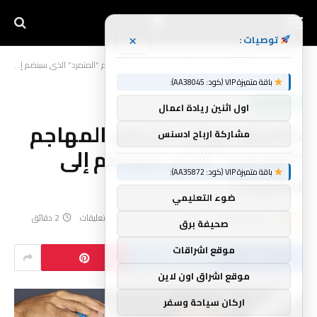
×
توصيات :
الرئيسية
أخبار الرياضة
كاميلو دوران: من هو المهاجم “المتمرد” الذي سينضم إلى سلتيك؟
»
»
باقة متميزة VIP (كود: AA38045):
أخبار الرياضة
اول اثنين ريادة اعمال
كاميلو دوران: من هو المهاجم
مشاركة ارباح ادسنس
“المتمرد” الذي سينضم إلى
باقة متميزة VIP (كود: AA35872):
سلتيك؟
ضوء التعليمي
بواسطة
yynnbb
يوليو 9, 2026
لا توجد تعليقات
2 دقائق
صحيفة برق
موقع اشراقات
موقع اشراق اون لاين
اركان سياحة وسفر