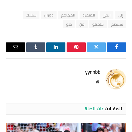
إلى
الذي
المتمرد
المهاجم
دوران
سلتيك
سينضم
كاميلو
من
هو
فيسبوك
تويتر
بينتيريست
لينكدإن
Tumblr
البريد
الإلكترو
yynnbb
موقع
الويب
المقالات
ذات الصلة