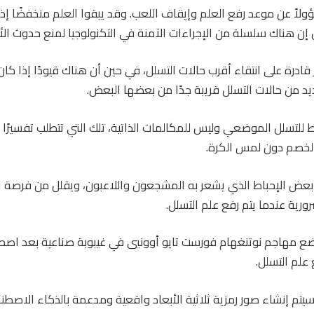
ً عن موعد رفع العلم وإيقاف اللعب. وقد يبقوا العلم منخفضًا إذ
 إن هناك سلسلة من الإجراءات الآمنة في التكنولوجيا لمنع حدوث الأ
 قادرة على انتقاء أقرب حالات التسلل، في حين أن هناك قيودًا إذا كان
يد من حالات التسلل قريبة جدًا من بعضها البعض.
لتسلل الموضعي وليس للمكالمات الذاتية، تلك التي تتطلب تفسيرًا ح
الخصم دون لمس الكرة.
ل بعض الإحباط الذي يشعر به المشجعون واللاعبون، ويقلل من فرصة ا
ورية عندما يتم رفع علم التسلل.
 2025، تم وضع مهاجم نوتنغهام فورست تايو أوونيي في غيبوبة صناعية بعد اص
علم التسلل.
ه سيتم إنشاء صور رمزية ثلاثية الأبعاد واقعية ومدعمة بالذكاء الاصط