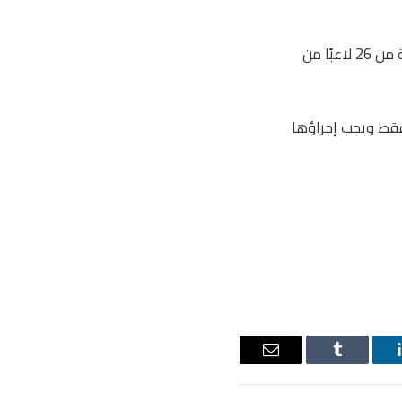
وهذا يعني إنشاء مسح رقمي لجميع اللاعبين البالغ عددهم 1248 لاعبًا في الفرق المكونة من 26 لاعبًا من
فقط ويجب إجراؤها
ينكدإن
Tumblr
البريد
الإلكتروني