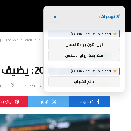
×
توصيات :
باقة متميزة VIP (كود: AA38045):
الرئيسية
أخبار الرياضة
كأس العالم 2026: يضيف الفيفا تقنية جديدة للتسلل لمساعدة VAR
»
»
اول اثنين ريادة اعمال
مشاركة ارباح ادسنس
أخبار الرياضة
كأس العالم 2026: يضيف الفيفا تقنية جديدة للتسلل لمساعدة VAR
باقة متميزة VIP (كود: AA86842):
عالم الشباب
بواسطة
yynnbb
يونيو 2, 2026
لا توجد تعليقات
2 دقائق
فيسبوك
تويتر
بينتيري