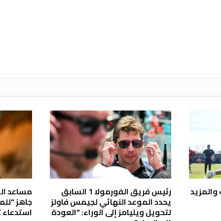
 والمزيد
رئيس فريق الفورمولا 1 السابق
مساعد ال
يحدد الموعد النهائي لجيمس فاولز
جاهز “للم
لتحويل ويليامز إلى الوراء: “العودة
استدعاء WRC في اللحظة الأخيرة