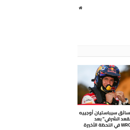
موقع
الويب
سائق سيباستيان أوجييه
قعد الشرفي” بعد