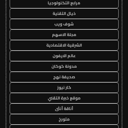
مرابع التكنولوجيا
خيال التقنية
شوف ويب
مجلة الاسهم
الشرقية الاقتصادية
عالم الايفون
مدونة كوكان
صحيفة نهج
كار نيوز
موقع خبرة التقني
أناقة أنثى
متورخ