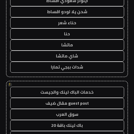
ايتونز سعودي اقساط
شحن يلا لودو اقساط
حناء شعر
حنا
ماتشا
شاي ماتشا
شدات ببجي تمارا
!
خدمات الباك لينك والجيست
guest post مقال ضيف
سوق العرب
باك لينك باقة 20