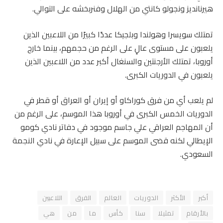
هيرنانديز ونجولو كانتي من الهلال وفنربخشه على التوالي.
تمتلك سويسرا وهولندا وبلجيكا عددًا كبيرًا من اللاعبين الذين
يلعبون على مستوى عالٍ على الرغم من حجمهم، بينما خارج
أوروبا، تمتلك الأرجنتين والسنغال أكبر عدد من اللاعبين الذين
يلعبون في الدوريات الكبرى.
لم يلعب أي من فرق كوراكاو أو إيران أو العراق أو قطر في
الدوريات الخمس الكبرى في أوروبا هذا الموسم، على الرغم من
أن المهاجم العراقي علي جاسم موجود في دفاتر نادي كومو
الإيطالي لكنه قضى الموسم على سبيل الإعارة في نادي النجمة
السعودي.
أكبر
الأكثر
الدوريات
العالم
الفرق
اللاعبين
بالأرقام
تمثيلا
سنا
كأس
ما
من
هي