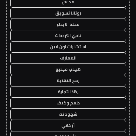
مدسن
روتانا تسويق
مجلة الابداع
نادي الترددات
استشارات اون لاين
المعارف
هيدب فيديو
رمح التقنية
رذاذ التجارة
طعم وكيف
شهود نت
أركاني