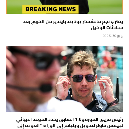
يقترب نجم مانشستر يونايتد بايندير من الخروج بعد
محادثات الوكيل
يوليو 30, 2026
رئيس فريق الفورمولا 1 السابق يحدد الموعد النهائي
لجيمس فاولز لتحويل ويليامز إلى الوراء: “العودة إلى