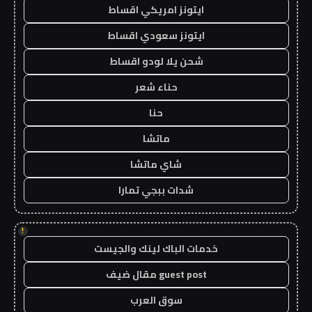
ايتونز امريكي اقساط
ايتونز سعودي اقساط
شحن يلا لودو اقساط
حناء شعر
حنا
ماتشا
شاي ماتشا
شدات ببجي تمارا
!
خدمات الباك لينك والجيست
guest post مقال ضيف
سوق العرب