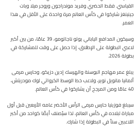
القياسي. فقط الحضري وفريد ​​موندراجون وروجر ميلا وبات
جينينغز شاركوا في كأس العالم مرة واحدة على الأقل في هذا
العمر.
وسيكون المدافع الياباني يوتو ناجاتومو، 39 عامًا، من بين أكبر
لاعبي البطولة على الإطلاق، إذا حصل على وقت للمشاركة في
بطولة 2026.
يبلغ عمر مهاجم البوسنة والهرسك إدين دزيكو، وحارس مرمى
ألمانيا مانويل نوير، ولاعب خط الوسط الكرواتي لوك مودريتش،
40 عامًا ومن المرجح أن يشاركوا في كأس العالم.
سيبلغ فوزينيا حارس مرمى الرأس الأخضر عامه الأربعين قبل أول
مباراة لبلاده في كأس العالم، لذا سيُصنف أيضًا كواحد من أكبر
اللاعبين سناً في البطولة إذا شارك.