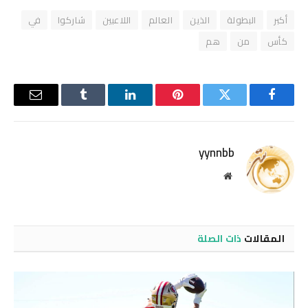
أكبر
البطولة
الذين
العالم
اللاعبين
شاركوا
في
كأس
من
هم
فيسبوك
تويتر
بينتيريست
لينكدإن
Tumblr
البريد
الإلكترو
yynnbb
موقع
الويب
المقالات
ذات الصلة