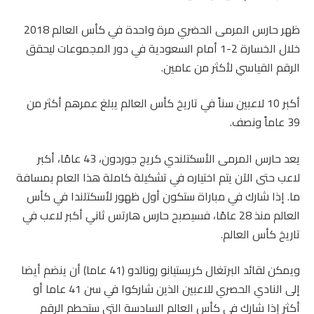
ظهر حارس المرمى الحضري مرة واحدة في كأس العالم 2018
خلال الخسارة 2-1 أمام السعودية في دور المجموعات ليحقق
الرقم القياسي لأكثر من عامين.
أكبر 10 لاعبين سناً في تاريخ كأس العالم يبلغ عمرهم أكثر من
39 عاماً ونصف.
يعد حارس المرمى الأسكتلندي كريج جوردون، 43 عامًا، أكبر
لاعب حتى الآن يتم اختياره في تشكيلة كاملة هذا العام بمسافة
ما. إذا شارك في مباراة ستكون أول ظهور لأسكتلندا في كأس
العالم منذ 28 عامًا، فسيصبح حارس هارتس ثاني أكبر لاعب في
تاريخ كأس العالم.
ويمكن لقائد البرتغال كريستيانو رونالدو (41 عاما) أن ينضم أيضا
إلى النادي الحصري للاعبين الذين شاركوا في سن 41 عاما أو
أكثر إذا شارك في كأس العالم السادسة التي ستحطم الرقم