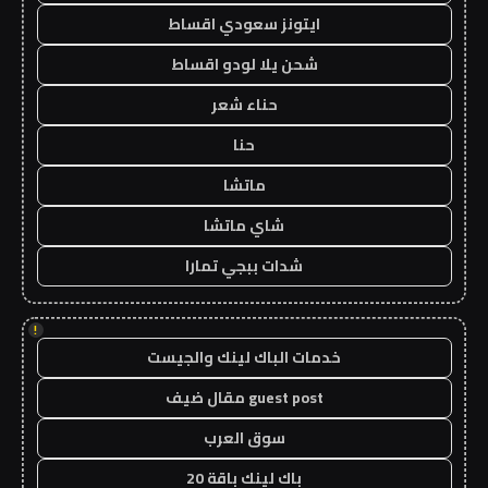
ايتونز سعودي اقساط
شحن يلا لودو اقساط
حناء شعر
حنا
ماتشا
شاي ماتشا
شدات ببجي تمارا
!
خدمات الباك لينك والجيست
guest post مقال ضيف
سوق العرب
باك لينك باقة 20