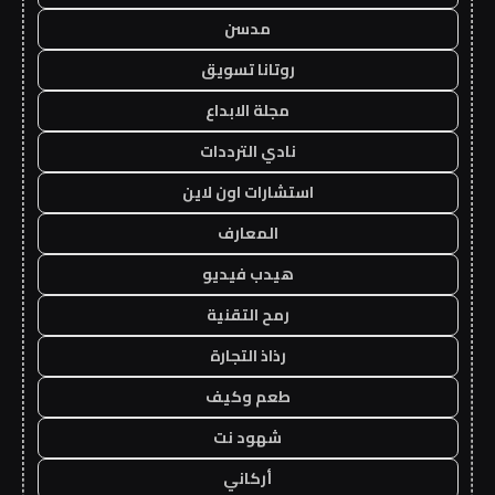
مدسن
روتانا تسويق
مجلة الابداع
نادي الترددات
استشارات اون لاين
المعارف
هيدب فيديو
رمح التقنية
رذاذ التجارة
طعم وكيف
شهود نت
أركاني