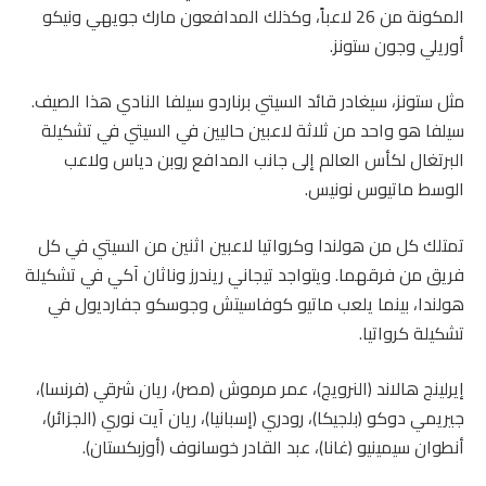
المكونة من 26 لاعباً، وكذلك المدافعون مارك جويهي ونيكو
أوريلي وجون ستونز.
مثل ستونز، سيغادر قائد السيتي برناردو سيلفا النادي هذا الصيف.
سيلفا هو واحد من ثلاثة لاعبين حاليين في السيتي في تشكيلة
البرتغال لكأس العالم إلى جانب المدافع روبن دياس ولاعب
الوسط ماتيوس نونيس.
تمتلك كل من هولندا وكرواتيا لاعبين اثنين من السيتي في كل
فريق من فرقهما. ويتواجد تيجاني ريندرز وناثان آكي في تشكيلة
هولندا، بينما يلعب ماتيو كوفاسيتش وجوسكو جفارديول في
تشكيلة كرواتيا.
إيرلينج هالاند (النرويج)، عمر مرموش (مصر)، ريان شرقي (فرنسا)،
جيريمي دوكو (بلجيكا)، رودري (إسبانيا)، ريان آيت نوري (الجزائر)،
أنطوان سيمينيو (غانا)، عبد القادر خوسانوف (أوزبكستان).