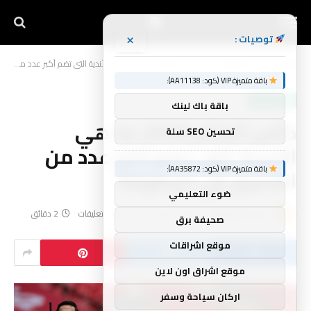
×
توصيات :
الرئيسية
أخبار الرياضة
كأس العالم 2026: ما هي الأندية التي تضم أكبر عدد من اللاعبين في البطولة؟
»
»
باقة متميزة VIP (كود: AA11138):
أخبار الرياضة
باقة باك لينك
كأس العالم 2026: ما هي
تحسين SEO سلة
الأندية التي تضم أكبر عدد من
باقة متميزة VIP (كود: AA35872):
اللاعبين في البطولة؟
ضوء التعليمي
بواسطة
yynnbb
يونيو 2, 2026
لا توجد تعليقات
2 دقائق
صحيفة برق
موقع اشراقات
موقع اشراق اون لاين
اركان سياحة وسفر