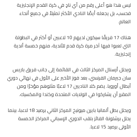
ليس هذا هو أعلى رقم من أي نادٍ في كرة القدم الإنجليزية
فحسب، بل يجعله أيضًا النادي الأكثر تمثيلاً في جميع أنحاء
العالم.
هناك 17 فريقًا سيكون لديهم 10 لاعبين أو أكثر في البطولة
التي لعبوا فيها آخر مرة كرة قدم للأندية، منهم خمسة أندية
إنجليزية.
ويحتل أرسنال المركز الثالث في القائمة إلى جانب فريق باريس
سان جيرمان الفرنسي، بعد فوز الأخير على الأول في نهائي دوري
أبطال أوروبا. يضم كلا الناديين 17 لاعبًا مثلوهم مؤخرًا ومن
المقرر أن يشاركوا في الولايات المتحدة وكندا والمكسيك.
ويحتل بطل ألمانيا بايرن ميونيخ المركز الثاني برصيد 18 لاعبا، بينما
يحتل برشلونة الفائز بلقب الدوري الإسباني المراكز الخمسة
الأولى برصيد 15 لاعبا.