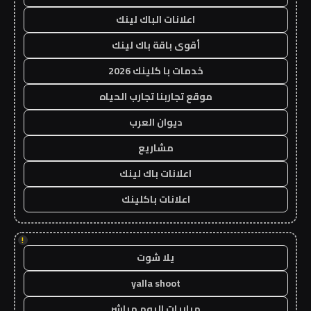
اعلانات الباك لينك
أقوى باقة باك لينك
خدمات با كلينك 2026
موقع تجاربنا تجارب الحياه
ديوان العرب
مشاريع
اعلانات باك لينك
اعلانات باكلينك
!
يلا شوت
yalla shoot
مباريات اليوم مباشر