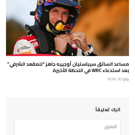
مساعد السائق سيباستيان أوجييه جاهز “للمقعد الشرفي”
بعد استدعاء WRC في اللحظة الأخيرة
يوليو 30, 2026
اترك تعليقاً