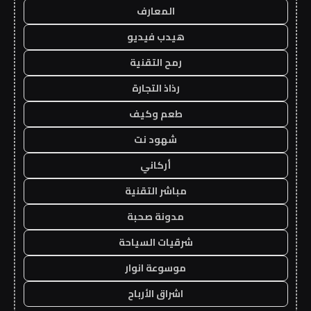
المعارف
هيدب فيديو
رمح التقنية
رذاذ التجارة
طعم وكيف
شهود نت
أركاني
مباشر التقنية
مدونة صحبة
شرقيات السياحة
موسوعة انوار
اشراق الأرباح