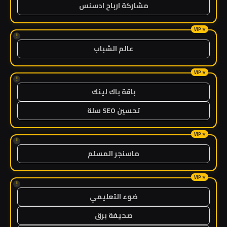
مشاركة ارباح ادسنس
!
عالم الشباب
!
باقة باك لينك
تحسين SEO سلة
!
ماسنجر المسلم
!
ضوء التعليمي
صحيفة برق