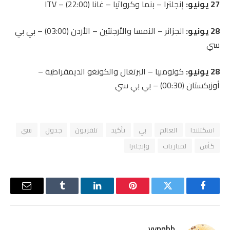
27 يونيو:
إنجلترا – بنما وكرواتيا – غانا (22:00) – ITV
28 يونيو:
الجزائر – النمسا والأرجنتين – الأردن (03:00) – بي بي
سي
28 يونيو:
كولومبيا – البرتغال والكونغو الديمقراطية –
أوزبكستان (00:30) – بي بي سي
اسكتلندا
العالم
بي
تأكيد
تلفزيون
جدول
سي
كأس
لمباريات
وإنجلترا
فيسبوك
تويتر
بينتيريست
لينكدإن
Tumblr
البريد
الإلكترو
yynnbb