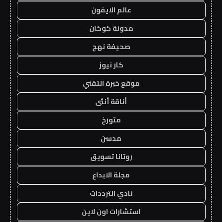
عالم الايفون
مدونة كوكان
صحيفة نهج
كار نيوز
موقع خبرة التقني
أناقة أنثى
متورخ
مدسن
روتانا تسويق
مجلة الابداع
نادي الترددات
استشارات اون لاين