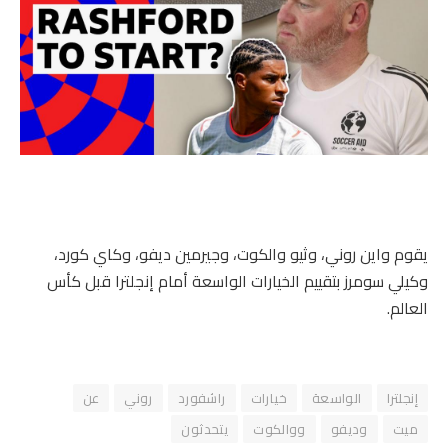
يقوم واين روني، وثيو والكوت، وجيرمين ديفو، وكاي كورد،
وكيلي سومرز بتقييم الخيارات الواسعة أمام إنجلترا قبل كأس
العالم.
إنجلترا
الواسعة
خيارات
راشفورد
روني
عن
ميت
وديفو
ووالكوت
يتحدثون