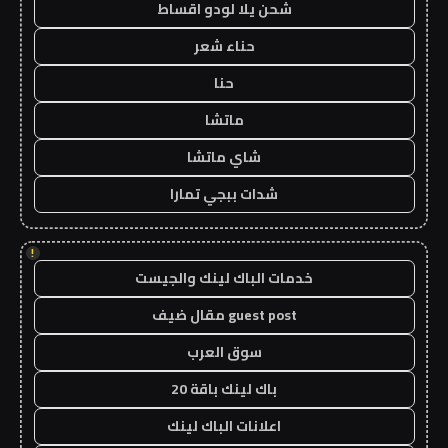
شحن يلا لودو اقساط
حناء شعر
حنا
ماتشا
شاي ماتشا
شدات ببجي تمارا
!
خدمات الباك لينك والجيست
guest post مقال ضيف
سوق العرب
باك لينك باقة 20
اعلانات الباك لينك