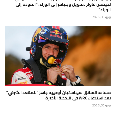
لجيمس فاولز لتحويل ويليامز إلى الوراء: “العودة إلى
الوراء”
يوليو 30, 2026
مساعد السائق سيباستيان أوجييه جاهز “للمقعد الشرفي”
بعد استدعاء WRC في اللحظة الأخيرة
يوليو 30, 2026