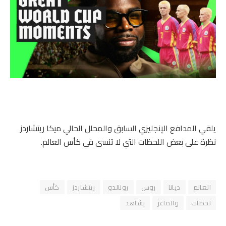
يلقي المدافع الإنجليزي السابق والمحلل الحالي ميكا ريتشاردز
نظرة على بعض اللحظات التي لا تنسى في كأس العالم.
العالم
ديانا
روس
رونالدو
ريتشاردز
كأس
لحظات
والماعز
يشاهد