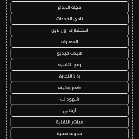
مجلة الابداع
نادي الترددات
استشارات اون لاين
المعارف
هيدب فيديو
رمح التقنية
رذاذ التجارة
طعم وكيف
شهود نت
أركاني
مباشر التقنية
مدونة صحبة