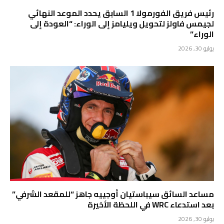
رئيس فريق الفورمولا 1 السابق يحدد الموعد النهائي
لجيمس فاولز لتحويل ويليامز إلى الوراء: “العودة إلى
الوراء”
يوليو 30, 2026
مساعد السائق سيباستيان أوجييه جاهز “للمقعد الشرفي”
بعد استدعاء WRC في اللحظة الأخيرة
يوليو 30, 2026