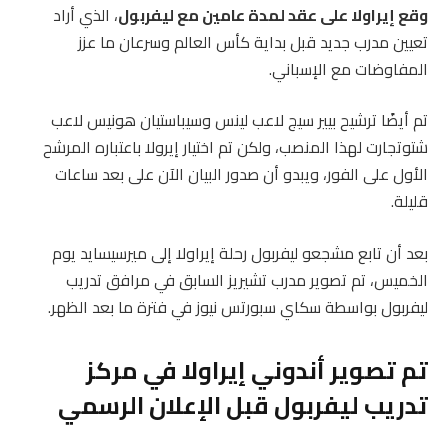
وقع إيراولا على عقد لمدة عامين مع ليفربول
، الذي أراد
تعيين مدرب جديد قبل بداية كأس العالم وسرعان ما عزز
المفاوضات مع الإسباني.
تم أيضًا ترشيح بيير سيج لاعب لينس وسيباستيان هونيس لاعب
شتوتجارت لهذا المنصب، ولكن تم اختيار إيرولا باعتباره المرشح
الأول على الفور، ويبدو أن صدور البيان الآن على بعد ساعات
قليلة.
بعد أن تابع مشجعو ليفربول رحلة إيراولا إلى ميرسيسايد يوم
الخميس، تم تصوير مدرب تشيريز السابق في مرافق تدريب
ليفربول بواسطة سكاي سبورتس نيوز في فترة ما بعد الظهر.
تم تصوير أندوني إيراولا في مركز
تدريب ليفربول قبل الإعلان الرسمي