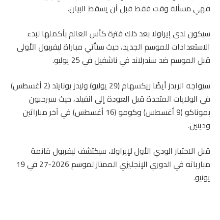
فهي مسألة وقت فقط قبل أن يسقط البيان.
سيكون لدى إيراولا بعد ذلك فترة كأس العالم بأكملها لبدء
الاستعدادات للموسم الجديد، حيث ستأتي مباراة ليفربول الأولى
قبل الموسم ضد سندرلاند في ناشفيل في 25 يوليو.
سيواجه الريدز أيضًا ريكسهام (29 يوليو) وليدز يونايتد (2 أغسطس)
في الولايات المتحدة قبل العودة إلى آنفيلد، حيث سيرحبون
بموناكو (9 أغسطس) وكومو (16 أغسطس) في آخر مباراتين
وديتين.
قبل الاختبار الودي الأول لإيراولا، سيكتشف ليفربول قائمة
مبارياته في الدوري الإنجليزي الممتاز لموسم 2026-27 في 19
يونيو.