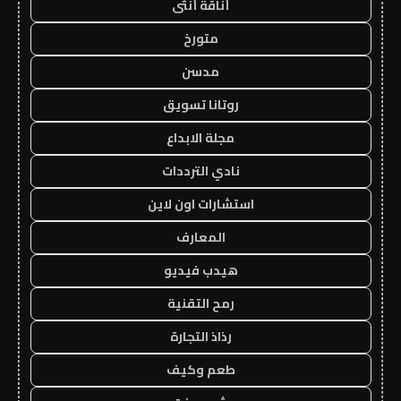
أناقة أنثى
متورخ
مدسن
روتانا تسويق
مجلة الابداع
نادي الترددات
استشارات اون لاين
المعارف
هيدب فيديو
رمح التقنية
رذاذ التجارة
طعم وكيف