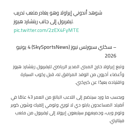
شوهد أندوني إيراولا وهو يغادر ملعب تدريب
ليفربول إلى جانب ريتشارد هيوز.
pic.twitter.com/2zEX4FyMTE
– سكاي سبورتس نيوز (SkySportsNews) 4 يونيو
2026
وتبع إيراولا خارج المبنى المدير الرياضي لليفربول ريتشارد هيوز
وأعضاء آخرون من الوفد المرافق له، قبل ركوب السيارة
واقتياده بعيدًا عن كيركبي.
وبحسب ما ورد سينضم إلى اللاعب البالغ من العمر 43 عامًا في
آنفيلد المساعدون بابلو دي لا توري وتومي إلفيك وشون كوبر
وتوم ويب، وجميعهم سيتبعون إيرولا إلى ليفربول من ملعب
فيتاليتي.