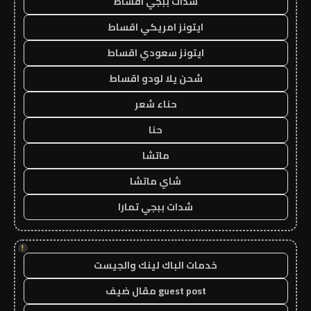
شدات ببجي اقساط
ايتونز امريكي اقساط
ايتونز سعودي اقساط
شحن يلا لودو اقساط
حناء شعر
حنا
ماتشا
شاي ماتشا
شدات ببجي تمارا
!
خدمات الباك لينك والجيست
guest post مقال ضيف