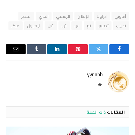
أندوني
إيراولا
الإعلان
الرسمي
الفني
المدير
تدريب
تصوير
تم
عن
في
قبل
ليفربول
مركز
فيسبوك
تويتر
بينتيريست
لينكدإن
Tumblr
البريد
الإلكترو
yynnbb
موقع
الويب
المقالات
ذات الصلة