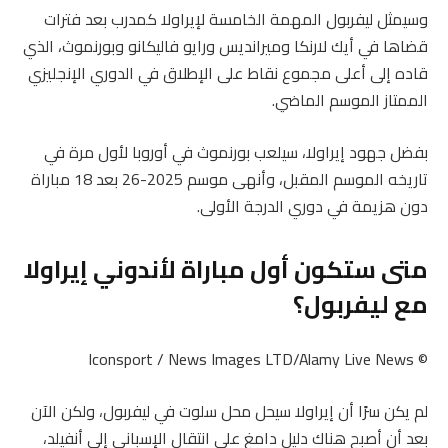
وسيمثل ليفربول المهمة الخامسة لإيراولا كمدرب بعد فترات
قضاها في أيك لارنكا وميرانديس ورايو فاليكانو وبورنموث، الذي
قاده إلى أعلى مجموع نقاط على الإطلاق في الدوري الإنجليزي
الممتاز الموسم الماضي.
بفضل جهود إيراولا، سيلعب بورنموث في أوروبا لأول مرة في
تاريخه الموسم المقبل، وأنهى موسم 2025-26 بعد 18 مباراة
دون هزيمة في دوري الدرجة الأولى.
متى ستكون أول مباراة لأندوني إيراولا
مع ليفربول؟
© Iconsport / News Images LTD/Alamy Live News
لم يكن سرًا أن إيراولا سيحل محل سلوت في ليفربول، ولكن الآن
بعد أن أصبح هناك دليل دامغ على انتقال الإسباني إلى أنفيلد،