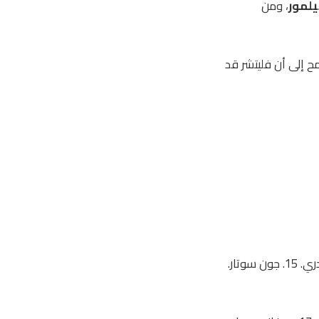
يلمور
، ومن
مح إلى أن فليتشر قد
2. آرون هيكي. 3. أندرو روبرتسون. 5. جرانت هانلي. 6. كيران تيرني. 13. جاك هندري. 15. جون سوتار.