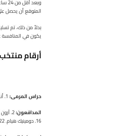
وبعد أقل من 24 ساعة، كان الشاب البالغ من العمر 19 عامًا
المتوقع أن يحصل عل
بدلاً من ذلك، تم تسل
يكون في المنافسة عل
أرقام منتخب 
حراس المرمى:
1. أنجوس غان. 12. ليام كيلي. 21. كريج جوردون.
المدافعون:
16. دومينيك هيام. 22. ناثان باترسون. 24. أنتوني رالستون. 26. سكوت ماكينا.