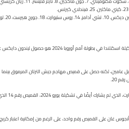
أكبر تغيير مقارنة بتشكيلة اسكتلندا في بطولة أمم أوروبا 2024 
ل عامين، لكنه حصل على قميص مهاجم جيش الترتان المرموق بينما 
قم 20.
وسيرتدي روس ستيوار
وس غان على القميص رقم واحد، على الرغم من إمكانية اعتبار كريج جو