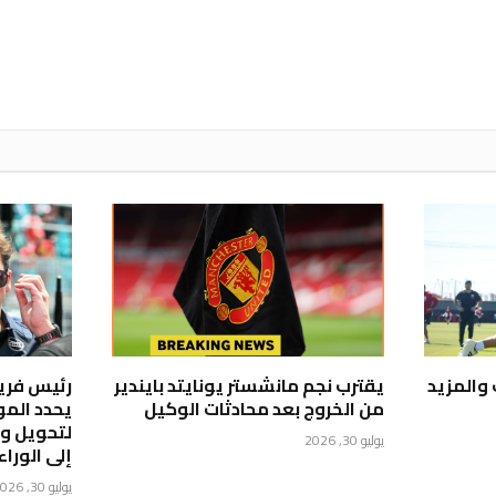
 والمزيد
يقترب نجم مانشستر يونايتد بايندير
من الخروج بعد محادثات الوكيل
يحدد المو
لتحويل ويل
يوليو 30, 2026
إلى الوراء
يوليو 30, 2026