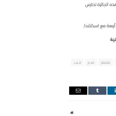
ميص رقم 21. في بطولة أمم أوروبا 2024، تم منح هذه الجائزة لحارس
أربعة مع اسكتلندا.
ية
فليتشر
قدم
لاعب
ينكدإن
Tumblr
البريد
الإلكتروني
موقع