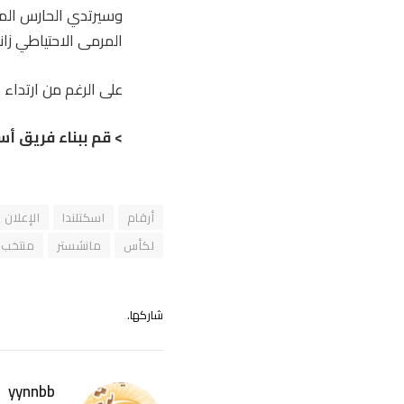
المرمى الاحتياطي زاند
على الرغم من ارتداء 
> قم ببناء فريق أس
أرقام
اسكتلندا
الإعلان
لكأس
مانشستر
منتخب
شاركها.
yynnbb