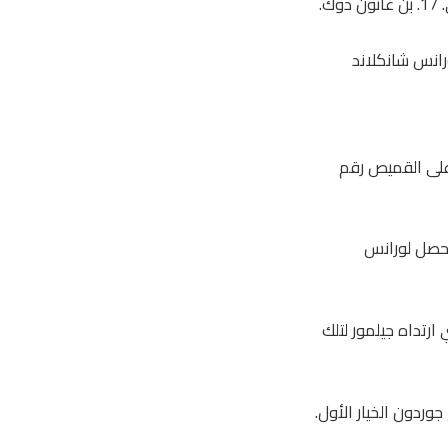
4. سكوت مكتوميناي. 7. جون ماكجين. 8. تايلر فليتشر. 11. ريان كريستي. 17. بن غانون دوك.
هو حصول ليندون دايكس على القميص رقم
حصل لورانس
ت، الذي لم يشارك أيضًا في تشكيلة يورو 2024، القميص رقم 14 الذي ارتداه جيلمور لتلك
ردون الخيار الأول.