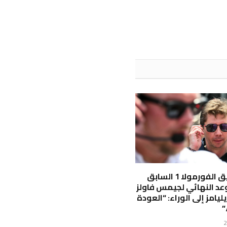
الويب
رئيس فريق الفورمولا 1 السابق
عد النهائي لجيمس فاولز
يامز إلى الوراء: “العودة
”