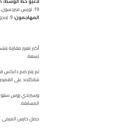
لاعبو خط الوسط:
19. لويس فيرجسون. 23. كيني ماكلين. 25. فيندلاي كيرتس.
المهاجمون:
9. ليندون ديكس. 10. تشي آدامز. 14. روس ستيوارت. 18. جورج هيرست. 20. لورانس شانكلاند
تسعة.
لم يتم ضم دايكس قب
شانكلاند على القميص ر
المسابقة.
حصل حارس المرمى أنج