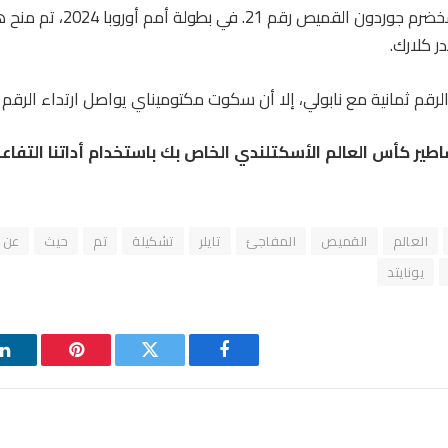
وسيرتدي الحارس المخضرم جوردون الق
ر كلارك.
الرقم ثمانية مع نابولي، إلا أن سكوت مكتوميناي يواصل ارتداء الرقم 
اطير كأس العالم الأسكتلندي الخاص بك باستخدام أداتنا التفاعل
العالم
القميص
المفاجئ
تايلر
تشكيلة
تم
حيث
عن
يونايتد
فيسبوك
تويتر
بينتيريست
ل