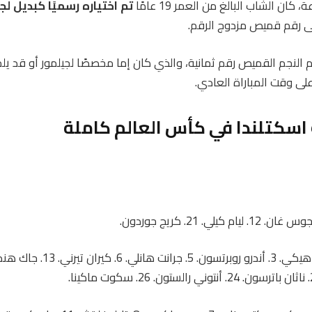
تم اختياره رسميًا كبديل لج
ى رقم قميص مزدوج الرقم.
يم النجم القميص رقم ثمانية، والذي كان إما مخصصًا لجيلمور أو قد يل
ى وقت المباراة العادي.
اسكتلندا في كأس العالم كاملة