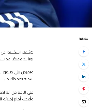
شاركها
كشفت اسكتلندا عن أر
يونايتد قميصًا قد يشي
وتعرض بيلي جيلمور يو
سحبه بعد ذلك من ال
وأعجب أمام زملائه ا