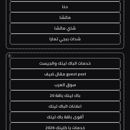
حنا
ماتشا
شاي ماتشا
شدات ببجي تمارا
!
خدمات الباك لينك والجيست
guest post مقال ضيف
سوق العرب
باك لينك باقة 20
اعلانات الباك لينك
أقوى باقة باك لينك
خدمات با كلينك 2026