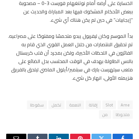
الخسارة على أرضه أمام نوتنغهام فورست 3-0 – مصحوبة
ببعض الأحكام المشكوك فيها بعد المباراة والحديث عن
“إيجابيات” في حين لم يكن هناك أي شيء.
بدأ الموسم وكان ليفربول يبدو متحمسًا ومفتوحًا على مصراعيه.
تم تحقيق الانتصارات من خلال العمل القوي الذي قام به
الفائزون في اللحظات الأخيرة، ولكن بمجرد أن قلب كريستال
بالاس الطاولة بهدف في الوقت المحتسب بدل الضائع على
ملعب سيلهرست بارك في سبتمبر/أيلول الماضي ليلحق بالفريق
هزيمته الأولى، انهار كل شيء.
Arne
Slot
إقالة
النعمة
تكمل
سقوطا
ملحوظا
من