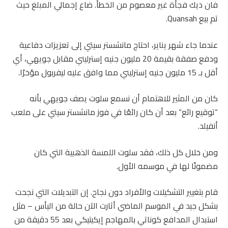
فان ديك فجأة غير معصوم من الخطأ. ضاع إجمالي المبلغ حيث
تم بيع Quansah.
عندما جاء شهر يناير، احتاج مانشستر سيتي إلى تعزيزات دفاعية
ودفع صفقة بقيمة 20 مليون جنيه إسترليني مقابل جويهي، أي
أقل بـ 15 مليون جنيه إسترليني مما وافق عليه ليفربول مؤخرًا.
كان من المثير للاهتمام أن نسمع سلوت يصف جويهي بأنه
“توقيع رائع” بعد أن كان رائعًا في فوز مانشستر سيتي على ملعب
أنفيلد.
ومن خلال كل ذلك، فقد سلوت اللمسة الذهبية التي كان
مضمونًا لها في موسمه الأول.
قام بتغيير التشكيلات والأفراد دون نجاح. إن التبديلات التي نجحت
بشكل جيد في الموسم الماضي أثارت الآن حالة من اليأس – مثل
استبدال المدافع كوناتي بالمهاجم إيكيتيكي بعد 55 دقيقة من