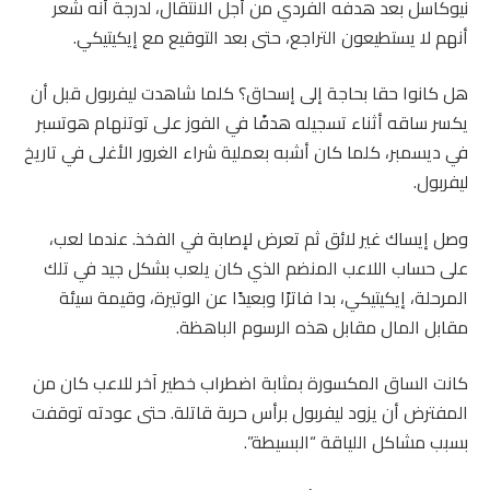
نيوكاسل بعد هدفه الفردي من أجل الانتقال، لدرجة أنه شعر
أنهم لا يستطيعون التراجع، حتى بعد التوقيع مع إيكيتيكي.
هل كانوا حقا بحاجة إلى إسحاق؟ كلما شاهدت ليفربول قبل أن
يكسر ساقه أثناء تسجيله هدفًا في الفوز على توتنهام هوتسبر
في ديسمبر، كلما كان أشبه بعملية شراء الغرور الأغلى في تاريخ
ليفربول.
وصل إيساك غير لائق ثم تعرض لإصابة في الفخذ. عندما لعب،
على حساب اللاعب المنضم الذي كان يلعب بشكل جيد في تلك
المرحلة، إيكيتيكي، بدا فاترًا وبعيدًا عن الوتيرة، وقيمة سيئة
مقابل المال مقابل هذه الرسوم الباهظة.
كانت الساق المكسورة بمثابة اضطراب خطير آخر للاعب كان من
المفترض أن يزود ليفربول برأس حربة قاتلة. حتى عودته توقفت
بسبب مشاكل اللياقة “البسيطة”.