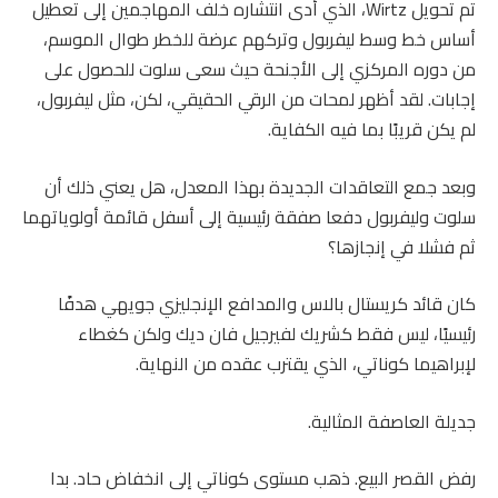
تم تحويل Wirtz، الذي أدى انتشاره خلف المهاجمين إلى تعطيل
أساس خط وسط ليفربول وتركهم عرضة للخطر طوال الموسم،
من دوره المركزي إلى الأجنحة حيث سعى سلوت للحصول على
إجابات. لقد أظهر لمحات من الرقي الحقيقي، لكن، مثل ليفربول،
لم يكن قريبًا بما فيه الكفاية.
وبعد جمع التعاقدات الجديدة بهذا المعدل، هل يعني ذلك أن
سلوت وليفربول دفعا صفقة رئيسية إلى أسفل قائمة أولوياتهما
ثم فشلا في إنجازها؟
كان قائد كريستال بالاس والمدافع الإنجليزي جويهي هدفًا
رئيسيًا، ليس فقط كشريك لفيرجيل فان ديك ولكن كغطاء
لإبراهيما كوناتي، الذي يقترب عقده من النهاية.
جديلة العاصفة المثالية.
رفض القصر البيع. ذهب مستوى كوناتي إلى انخفاض حاد. بدا