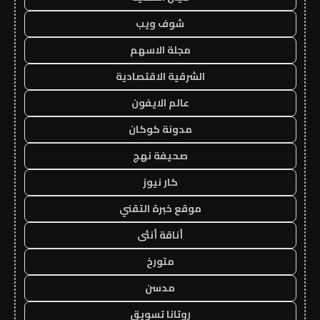
شوف ويب
مجلة الاسهم
الشرقية الاقتصادية
عالم الايفون
مدونة كوكان
صحيفة نهج
كار نيوز
موقع خبرة التقني
أناقة أنثى
متورخ
مدسن
روتانا تسويق