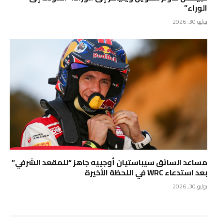
الوراء”
يوليو 30, 2026
مساعد السائق سيباستيان أوجييه جاهز “للمقعد الشرفي”
بعد استدعاء WRC في اللحظة الأخيرة
يوليو 30, 2026