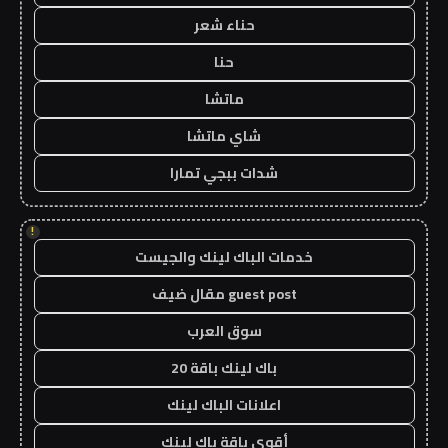
حناء شعر
حنا
ماتشا
شاي ماتشا
شدات ببجي تمارا
!
خدمات الباك لينك والجيست
guest post مقال ضيف
سوق العرب
باك لينك باقة 20
اعلانات الباك لينك
أقوى باقة باك لينك