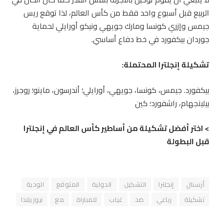
الربيع قبل أسبوع واحد فقط من كأس العالم، لذا توقع ريس
جيمس وإزري كونسا ومارك جويهي ونيكو أورايلي لحماية
جوردان بيكفورد في خط دفاع أساسي.
تشكيلة إنجلترا المحتملة:
بيكفورد. جيمس، كونسا، جويهي، أورايلي؛ أندرسون، ماينو؛ روجرز،
بيلينجهام، راشفورد؛ كين
> اختر أفضل تشكيلة من أساطير كأس العالم في إنجلترا
قبل البطولة
أرسنال
إنجلترا
التشكيل
الدولية
المتوقع
الودية
تشكيلة
رباعي
ضد
غياب
للمباراة
مع
نيوزيلندا