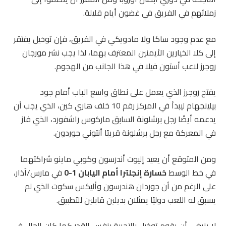
زملائهم في الفريق في غضون أيام قليلة.
مع عدم وجود ساكا ولا مادويكي في الفريق، فإن توخيل يفتقر
إلى كلا الخيارين الأيمنين المعترف بهما، لذا يجب نشر مورجان
روجرز لاعب أستون فيلا في هذا الجانب من الهجوم.
يفتح روجرز الذي يعمل على نطاق واسع الباب أمام جود
بيلينجهام ليبدأ في المركز رقم 10 خلف هاري كين، الذي يجب أن
يدعمه أيضًا رجل برشلونة السابق ماركوس راشفورد، الذي فاز
في المعركة مع رجل برشلونة قريبًا أنتوني جوردون.
ومن المتوقع أن يعيد إليوت أندرسون وكوبي ماينو شراكتهما
في خط الوسط
خسارة إنجلترا أمام اليابان 1-0
في مارس/آذار،
على الرغم من أن جوردان هندرسون وأليكس سكوت الذي لم
يسبق له اللعب دوليًا يمثلان بديلين قابلين للتطبيق.
لا ينبغي أن يقوم توخيل بالتجربة بنفس القدر كما كان الحال في