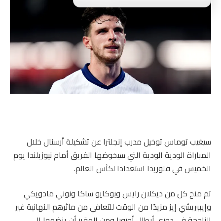
سيغيب توماس توخيل مدرب إنجلترا عن تشكيلة أرسنال خلال
المباراة الودية الودية التي سيخوضها الفريق أمام نيوزيلندا يوم
الخميس في فلوريدا استعدادا لكأس العالم.
تم منح كل من ديكلان رايس وبوكايو ساكا ونوني مادويكي
وإيبيريشي إيز مزيدًا من الوقت للتعافي من مآثرهم النهائية غير
الناجحة في دوري أبطال أوروبا ومن المقرر أن ينضموا إلى