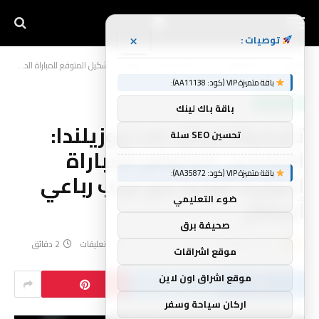
×
توصيات :
الرئيسية
أخبار الرياضة
تشكيلة إنجلترا ضد نيوزيلندا: التشكيل المتوقع للمباراة الدولية الودية مع غياب رباعي أرسنال
»
»
باقة متميزة VIP (كود: AA11138):
أخبار الرياضة
باقة باك لينك
تشكيلة إنجلترا ضد نيوزيلندا:
تحسين SEO سلة
التشكيل المتوقع للمباراة
باقة متميزة VIP (كود: AA35872):
الدولية الودية مع غياب رباعي
ضوء التعليمي
أرسنال
صحيفة برق
بواسطة
yynnbb
يونيو 4, 2026
لا توجد تعليقات
2 دقائق
موقع اشراقات
موقع اشراق اون لاين
اركان سياحة وسفر