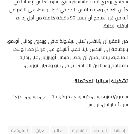
سيرتدي رودري لاعب مانشستر سيتي شارة الكابتن لإسبانيا في
كأس العالم، وهو منافس للبدء في خط الوسط، على الرغم من
أنه من غير المرجح أن يلعب 90 دقيقة كاملة من أجل إدارة
لياقته البدنية.
من المقرر أن يتنافس ثلاثي برشلونة جافي وبيدري وداني أولمو،
بالإضافة إلى أليكس باينا لاعب أتلتيكو، على مراكز خط الوسط
المتبقية، بينما يمكن أن يحصل ميكيل أويارزابال على بداية
كمهاجم وسط بين الجناحين يريمي بينو وفيران توريس.
تشكيلة إسبانيا المحتملة:
سيمون؛ بورو، بوبيل، كوبارسي، كوكوريلا؛ جافي، رودري، بيدري؛
بينو، أويارزابال، توريس
إسبانيا
الإحماء
التشكيلة
العالم
العراق
المتوقعة