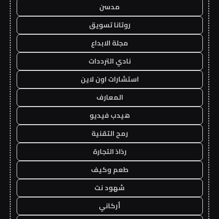
مدسن
روتانا تسويق
مجلة الابداع
نادي الترددات
استشارات اون لاين
المعارف
هيدب فيديو
رمح التقنية
رذاذ التجارة
طعم وكيف
شهود نت
أركاني