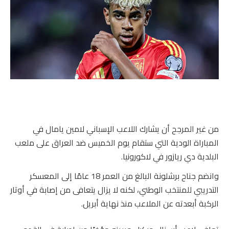
من غير المرجح أن يشارك اللاعب الإسباني لامين يامال في
المباراة الودية التي ستقام يوم الخميس ضد العراق على ملعب
البلدية دي ريازور في لاكورونيا.
وانضم جناح برشلونة البالغ من العمر 18 عامًا إلى المعسكر
التدريبي للمنتخب الوطني، لكنه لا يزال يتعافى من إصابة في أوتار
الركبة أبعدته عن الملاعب منذ نهاية أبريل.