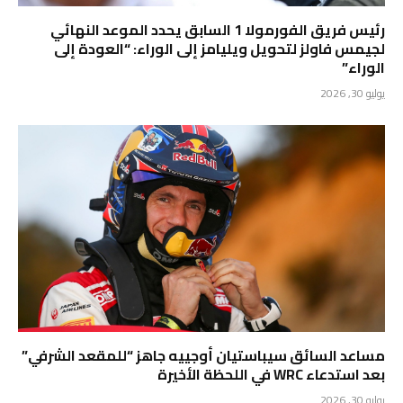
رئيس فريق الفورمولا 1 السابق يحدد الموعد النهائي
لجيمس فاولز لتحويل ويليامز إلى الوراء: “العودة إلى
الوراء”
يوليو 30, 2026
مساعد السائق سيباستيان أوجييه جاهز “للمقعد الشرفي”
بعد استدعاء WRC في اللحظة الأخيرة
يوليو 30, 2026