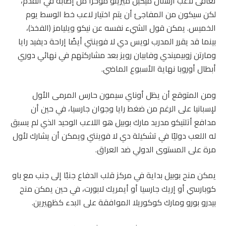
تعافى لاعب أرسنال ميكيل ميرينو مؤخرًا من إصابة في القدم،
لكن سيكون من المفاجئ أن يتم اختيار لاعب خط الوسط يوم
الخميس. يمكن قول الشيء نفسه عن نيكو ويليامز (الفخذ)،
بينما قد يقرر المدرب لويس دي لا فوينتي أيضًا إراحة ديفيد رايا
ومارتن زوبيميندي وفابيان رويز بعد مشاركتهم في نهائي دوري
أبطال أوروبا نهاية الأسبوع الماضي.
ومن المتوقع أن يظل أوناي سيمون حارس المرمى الأول
لإسبانيا على الرغم من ضغط رايا وجوان جارسيا، في حين أن
مدافع أتلتيكو مدريد مارك بوبيل هو اللاعب الوحيد الذي لم يسبق
له اللعب دوليًا في تشكيلة دي لا فوينتي ويمكن أن يشارك لأول
مرة على المستوى الدولي ضد العراق.
يمكن منح بوبيل بداية في مركز قلب الدفاع جنبًا إلى جنب مع باو
كوبارسي أو إريك جارسيا أو أيمريك لابورت، في حين يمكن منح
بيدرو بورو ومارك كوكوريلا الموافقة على البدء كظهيرين.