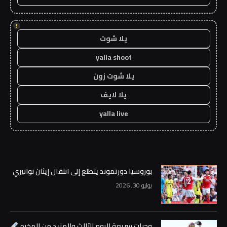
!
يلا شوت
yalla shoot
يلا شوت زون
يلا لايف
yalla live
بوروسيا دورتموند يتطلع إلى انتقال إيثان نوانيري
يوليو 30, 2026
وجبات سريعة لليوم الثالث والمزيد من المخيم