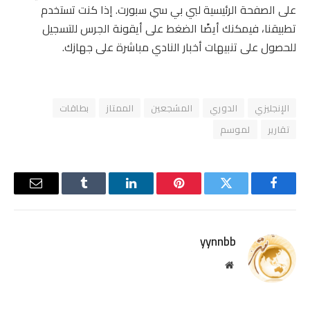
على الصفحة الرئيسية لبي بي سي سبورت. إذا كنت تستخدم
تطبيقنا، فيمكنك أيضًا الضغط على أيقونة الجرس للتسجيل
للحصول على تنبيهات أخبار النادي مباشرة على جهازك.
الإنجليزي
الدوري
المشجعين
الممتاز
بطاقات
تقارير
لموسم
فيسبوك
تويتر
بينتيريست
لينكدإن
Tumblr
البريد
الإلكترو
yynnbb
موقع
الويب