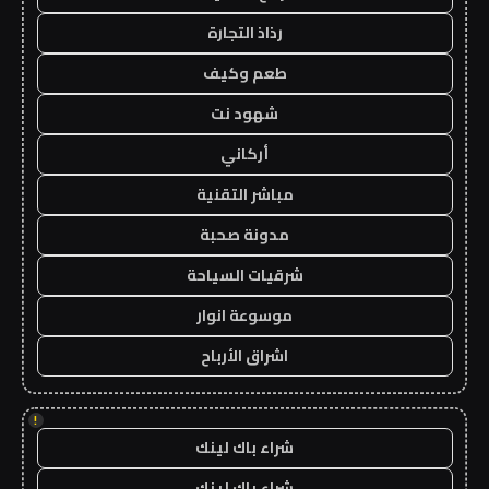
رذاذ التجارة
طعم وكيف
شهود نت
أركاني
مباشر التقنية
مدونة صحبة
شرقيات السياحة
موسوعة انوار
اشراق الأرباح
!
شراء باك لينك
شراء باك لينك