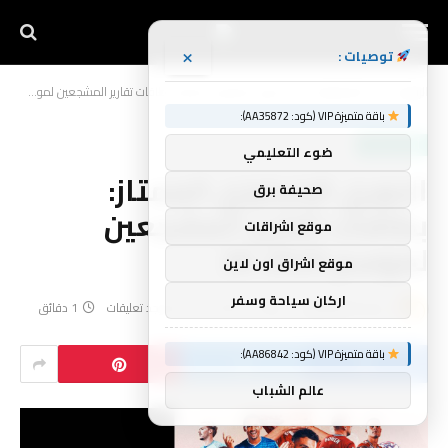
×
توصيات :
الرئيسية
أخبار الرياضة
الدوري الإنجليزي الممتاز: بطاقات تقارير المشجعين لموسم 2025-26
»
»
باقة متميزة VIP (كود: AA35872):
أخبار الرياضة
ضوء التعليمي
الدوري الإنجليزي الممتاز:
صحيفة برق
بطاقات تقارير المشجعين
موقع اشراقات
لموسم 2025-26
موقع اشراق اون لاين
اركان سياحة وسفر
بواسطة
yynnbb
مايو 31, 2026
لا توجد تعليقات
1 دقائق
باقة متميزة VIP (كود: AA86842):
عالم الشباب