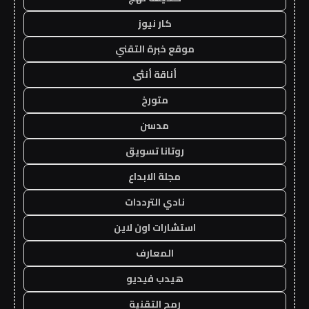
كار نيوز
موقع خبرة التقني
أناقة أنثى
متورخ
مدسن
روتانا تسويق
مجلة الابداع
نادي الترددات
استشارات اون لاين
المعارف
هيدب فيديو
رمح التقنية