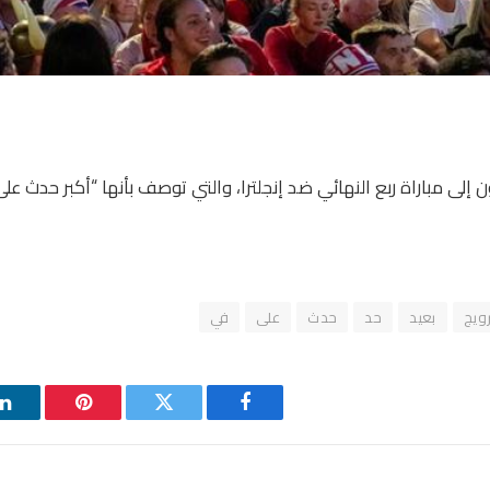
ون إلى مباراة ربع النهائي ضد إنجلترا، والتي توصف بأنها “أكبر حدث ع
رويج
بعيد
حد
حدث
على
في
فيسبوك
تويتر
بينتيريست
ل