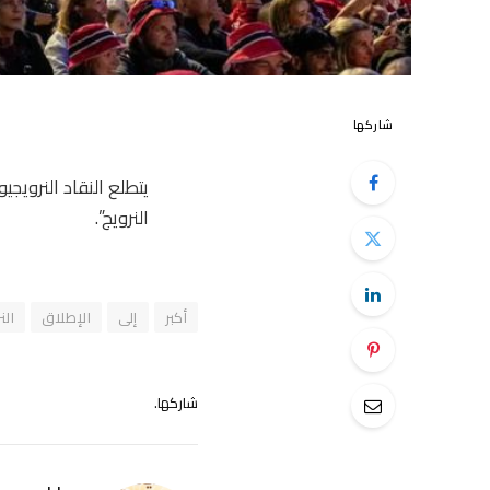
شاركها
يتطلع النقاد النرويجي
النرويج”.
أكبر
إلى
الإطلاق
الن
شاركها.