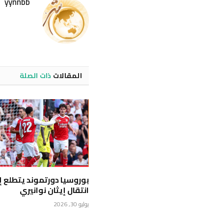
yynnbb
المقالات
ذات الصلة
بوروسيا دورتموند يتطلع إ
انتقال إيثان نوانيري
يوليو 30, 2026