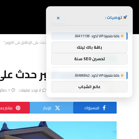
×
توصيات :
باقة متميزة VIP (كود: AA11138):
الرئيسية
أخبار الرياضة
“إلى حد بعيد أكبر حدث على الإطلاق في النرويج”
»
»
باقة باك لينك
تحسين SEO سلة
أخبار الرياضة
“إلى حد بعيد أكبر حدث على
باقة متميزة VIP (كود: AA86842):
عالم الشباب
بواسطة
yynnbb
يوليو 9, 2026
لا توجد تعليقات
1 دقائق
فيسبوك
تويتر
بينتيري