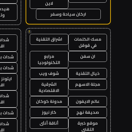
لاين
هيدب
اركان سياحة وسفر
وتر
!
مسك الكلمات
اشراق التقنية
شدات
في قوقل
اق
ان سفن
مرابع
شدات بب
التكنولوجيا
شدات بب
خيال التقنية
شوف ويب
ايتونز
مجلة الاسهم
الشرقية
اق
الاقتصادية
شدات
عالم الايفون
مدونة كوكان
اق
صحيفة نهج
كار نيوز
شدات بب
موقع خبرة
أناقة أنثى
شدات
التقني
اق