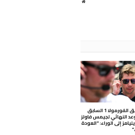
موقع
الويب
رئيس فريق الفورمولا 1 السابق
عد النهائي لجيمس فاولز
يامز إلى الوراء: “العودة
”