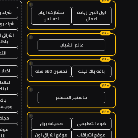
!
شراء ب
اول اثنين ريادة
مشاركة ارباح
اعمال
ادسنس
شراء رو
اشراق ل
!
باكل
عالم الشباب
الت
!
اخبار 
باقة باك لينك
تحسين SEO سلة
اعلانا
لينك 26
!
ماسنجر المسلم
باك 
وجيست
!
مجلة 
ضوء التعليمي
صحيفة برق
موقع
موقع اشراقات
موقع اشراق اون
للت