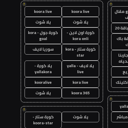
!
!
guest post مقال
koora live
koora live
يلا شوت
يلا شوت
قة 20
كورة اون لاين -
كورة جول - kora
ة باك
kora onli
goal
ك
كورة ستار - kora
سوريا لايف
اربنا
star
حياه
يلا لايف - yalla
يلا كورة -
يع
live
yallakora
اكلينك
kora live
kooralive
koora 365
يلا شوت
!
yall
!
مباشر
يلا شوت
كورة ستار -
koora-star