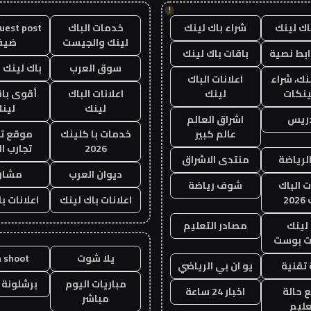
!
اك لينك
شراء باك لينك
خدمات الباك
لينك والجيست
ضيف
ابط نصية
باقات باك لينك
سوق العرب
باك لينك با
نك، شراء
اعلانات الباك
ينكات
لينك
اعلانات الباك
أقوى باق
لينك
لين
دريس
اشراق العالم
عالم كبير
خدمات با كلينك
موقع تج
2026
تجارب ال
الرياضة
منتدى الاشراق
ديوان العرب
مشار
ت الباك
شوف رياضة
20
اعلانات باك لينك
اعلانات ب
لينك
مصادر التعليم
 بوست
يلا شوت
a shoot
تقنية
يو ان بي الرياضي
مباريات اليوم
برشلونة 
 حالة
اخبار 24 ساعة
مباشر
عليم