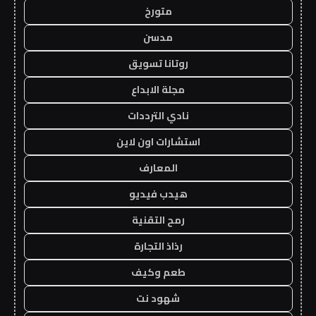
متورخ
مدسن
روتانا تسويق
مجلة الابداع
نادي الترددات
استشارات اون لاين
المعارف
هيدب فيديو
رمح التقنية
رذاذ التجارة
طعم وكيف
شهود نت