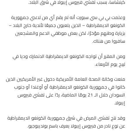
كينشاسا، بسبب تفشي فيروس إيبولا في شرق البلاد.
وعلمت بي بي سي سبورت أنه لم يقم أي من لاعبي جمهورية
الكونغو الديمقراطية – الذين يلعبون جميعًا لأندية خارج البلاد –
بزيارة وطنهم مؤخرًا، لكن بعض موظفي الدعم والمشجعين
سافروا من هناك.
ومن المقرر أن تواجه الكونغو الديمقراطية الدنمارك وديا في
لييج يوم الأربعاء.
منعت وكالة الصحة العامة الأمريكية دخول غير الأمريكيين الذين
كانوا في جمهورية الكونغو الديمقراطية أو أوغندا أو جنوب
السودان خلال الـ 21 يومًا الماضية، ردًا على تفشي فيروس
إيبولا.
وقد نتج تفشي المرض في شرق جمهورية الكونغو الديمقراطية
عن نوع نادر من فيروس إيبولا يعرف باسم بونديبوجيو.