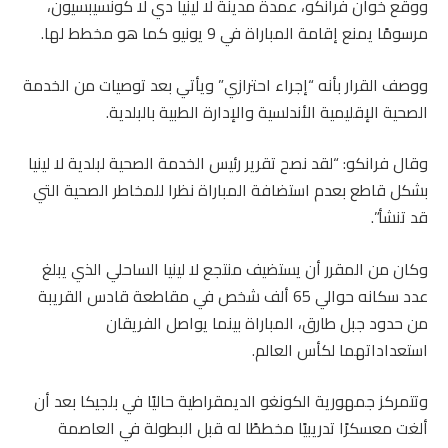
ووقع خوان فرانكو، عمدة مدينة لا لينيا دي لا كونسيبسيون،
مرسومًا يمنع إقامة المباراة في 9 يونيو كما هو مخطط لها.
ووصف القرار بأنه “إجراء احترازي” ويأتي بعد توصيات من الخدمة
الصحية الإقليمية الأندلسية والإدارة الطبية بالبلدية.
وقال فرانكو: “لقد نصح تقرير رئيس الخدمة الصحية لبلدية لا لينيا
بشكل قاطع بعدم استضافة المباراة نظرا للمخاطر الصحية التي
قد تنشأ”.
وكان من المقرر أن يستضيف منتجع لا لينيا الساحلي الذي يبلغ
عدد سكانه حوالي 65 ألف شخص في مقاطعة قادس القريبة
من حدود جبل طارق، المباراة بينما يواصل الفريقان
استعداداتهما لكأس العالم.
وتتمركز جمهورية الكونغو الديمقراطية حاليًا في بلجيكا بعد أن
ألغت معسكرًا تدريبيًا مخططًا له قبل البطولة في العاصمة