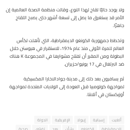
ولا يوجد حاليًا لقاح لهذا النوع، وقالت منظمة الصحة العالمية إن
الأمر قد يستغرق ما يصل إلى تسعة أشهر حتى يصبح اللقاح
جاهزًا.
وتخطط جمهورية الكونغو الديمقراطية، التي تأهلت لكأس
العالم للمرة الأولى منذ عام 1974، للاستقرار في هيوستن خلال
البطولة ومن المقرر أن تفتتح مشوارها في المجموعة K هناك
ضد البرتغال في 17 يونيو/حزيران.
ثم يسافرون بعد ذلك إلى مدينة جوادالاخارا المكسيكية
لمواجهة كولومبيا قبل العودة إلى الولايات المتحدة لمواجهة
أوزبكستان في أتلانتا.
ألغيت
إسبانية
إيبولا
الإفريقية
الدولة
الديمقراطية
الكونغو
بشأن
بعد
تفشي
صحية