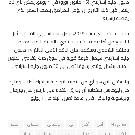
مليون جنيه إسترليني (16 مليون يورو) في 1 يوليو. يمكن لأي ناد
ينتقل قبل ذلك التاريخ أن يؤمن للمراهق بنصف السعر الذي
يفضله راسينغ.
بموجب عقد حتى يونيو 2029، وصل ساليناس إلى الفريق الأول
لراسينغ من أكاديمية الشباب بالنادي. بالنسبة للاعب بعمره
وملفه الشخصي وسقفه، حتى الرقم الأعلى البالغ 14 مليون
جنيه إسترليني سيمثل قيمة قوية في سوق حيث يتقاضى الظهير
المثبت بشكل روتيني رسومًا تصل إلى 30 مليون جنيه إسترليني.
والسؤال الآن هو أي من النخبة الأوروبية سيتحرك أولاً – وما إذا
كان نيوكاسل يستطيع أن يسرق التقدم على باريس سان جيرمان
وبرشلونة والباقي قبل إعادة تعيين البند في 1 يوليو.
Magpies
أجل
أخبار
إلى
الإسباني
السباق
النجم
انضم
باريس
جيرمان
خورخي
ساليناس
سان