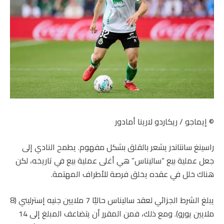
© إيماجو / ريكاردو لارينا أمادور
راسينغ سانتاندر يشعر بالقلق بشكل مفهوم. يطمح النادي إلى
جعل عملية بيع “ساليناس” هي أغلى عملية بيع في تاريخه، لكن
هناك خلل في عقده يخلق فرصة للأطراف المهتمة.
يبلغ الشرط الجزائي لعقد ساليناس حاليًا 7 ملايين جنيه إسترليني (8
ملايين يورو). ومع ذلك، فمن المقرر أن يتضاعف المبلغ إلى 14