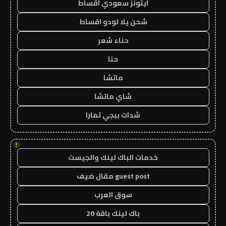
ايتونز سعودي اقساط
شحن يلا لودو اقساط
حناء شعر
حنا
ماتشا
شاي ماتشا
شدات ببجي تمارا
!
خدمات الباك لينك والجيست
guest post مقال ضيف
سوق العرب
باك لينك باقة 20