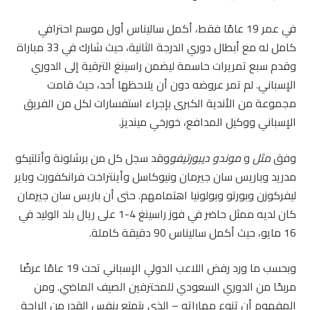
في عمر 19 عامًا فقط، أكمل ساليناس أول موسم احترافي
كامل له مع أبطال دوري الدرجة الثانية، حيث شارك في 33 مباراة
وقدم سبع تمريرات حاسمة ليضمن راسينغ الترقية إلى الدوري
الإسباني. لم تمر عروضه دون أن يلاحظها أحد، حيث قامت
مجموعة من الأندية الكبرى بإجراء استفسارات لكل من الفريق
الإسباني ووكيل المدافع، خورخي مينديز.
وفق
مثل
و
موندو ديبورتيفو
وقد سجل كل من برشلونة وأتلتيكو
مدريد وباريس سان جيرمان ونيوكاسل وأينتراخت فرانكفورت وباير
ليفركوزن وبورتو وبولونيا اهتمامهم. حتى أن باريس سان جيرمان
كان لديه ممثل حاضر في فوز راسينغ 4-1 على ريال بلد الوليد في
16 مايو، حيث أكمل ساليناس 90 دقيقة كاملة.
وبحسب ما ورد رفض اللاعب الدولي الإسباني تحت 19 عامًا عرضًا
مربحًا من الدوري السعودي للمحترفين الصيف الماضي. ومن
المفهوم أن تنوع مهاراته – الذي يتمتع بنفس القدر من الراحة