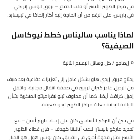
في مركز الظهير الأيسر أو قلب الدفاع – يروق للويس إنريكي
في باريس، على الرغم من أن الحاجة إليه أكثر إلحاحًا في تينيسايد.
لماذا يناسب ساليناس خطط نيوكاسل
الصيفية؟
© إيماجو / كل وسائل الإعلام الثانية
يحتاج فريق إيدي هاو بشكل عاجل إلى تعزيزات دفاعية بعد صيف
من الرحيل. غادر كيران تريبيير في صفقة انتقال مجانية، وانتقل
إميل كرافث أيضًا، كما أن مخاوف تينو ليفرامينتو المتكررة بشأن
اللياقة البدنية جعلت مراكز الظهير تبدو ضعيفة.
في حين أن التركيز الأساسي كان على إيجاد ظهير أيمن – مع
تحديد ماركو باليسترا لاعب أتالانتا كهدف – فإن غطاء الظهير
الأيسر يمثل فجوة أخرى في الفريق. كان لويس هول هو الخيار