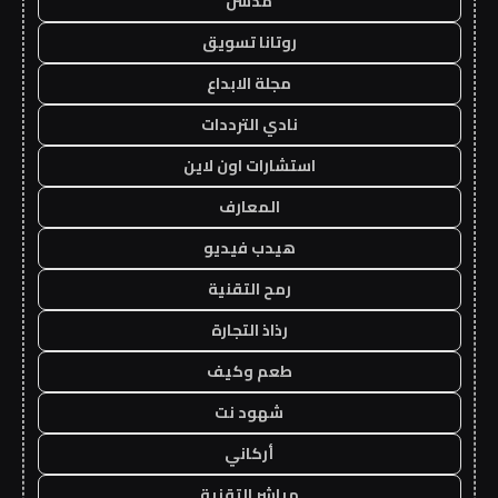
مدسن
روتانا تسويق
مجلة الابداع
نادي الترددات
استشارات اون لاين
المعارف
هيدب فيديو
رمح التقنية
رذاذ التجارة
طعم وكيف
شهود نت
أركاني
مباشر التقنية