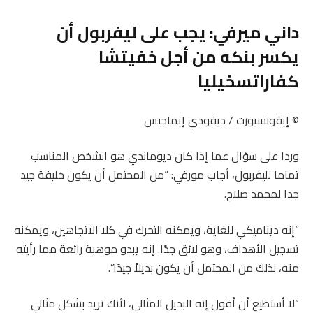
داني ميرفي: يجب على ليفربول أن
يكسر بنكه من أجل خفيتشا
كفاراتسخيليا
© إيقونسبورت / ديفودي إيماجيس
وردا على سؤال عما إذا كان ديوماندي هو الشخص المناسب
تماما لليفربول، أجاب مورفي: “من المحتمل أن يكون خليفة جيد
جدا لمحمد صلاح.
“إنه ديناميكي للغاية، ويمكنه التحرك في كلا الاتجاهين، ويمكنه
تسجيل الأهداف، وهو لائق جدًا. إنه يبدو موهبة رائعة مما رأيته
منه، لذلك من المحتمل أن يكون بديلاً جيدًا”.
“لا أستطيع أن أقول إنه البديل المثالي، لأنك تريد بشكل مثالي