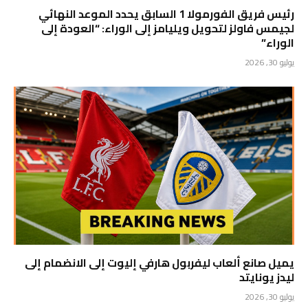
رئيس فريق الفورمولا 1 السابق يحدد الموعد النهائي
لجيمس فاولز لتحويل ويليامز إلى الوراء: “العودة إلى
الوراء”
يوليو 30, 2026
يميل صانع ألعاب ليفربول هارفي إليوت إلى الانضمام إلى
ليدز يونايتد
يوليو 30, 2026