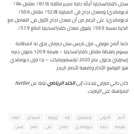
سجل كفاراتسخيليا أيضًا دقة تمرير فائقة (87.9٪ مقابل 84٪
لديوماندي) ومعدل نجاح في المبارزة (52.8٪ مقابل 50.6٪
لديوماندي)، على الرغم من أن معدل نجاح الأول في التعامل مع
الكرة بنسبة 59.9٪ يفوق معدل كفاراتسخيليا البالغ 57.9٪.
كما ألمح مورفي، فإن باريس سان جيرمان يحق له المطالبة
برسوم باهظة مقابل كفاراتسخيليا – بقيمة 120.9 مليون جنيه
إسترليني بحلول عام 2020.
ترانسفيرماركت
– لذا فإن ديوماندي
هو التوقيع الأكثر واقعية لأنصار الريدز.
كان داني ميرفي يتحدث إلى
الخلد الرياضي
نيابة عن NetBet
للمراهنة على الإنترنت.
أخبار
أندوني
إسترليني
إنه
إيراولا
استبدال
البنك
بقيمة
جنيه
ديوماندي
صلاح
على
كسر
ليس