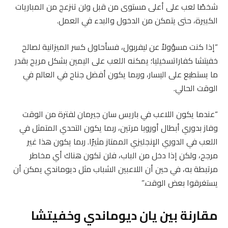
شخصًا لعب على أعلى مستوى من قبل ولن تنزعج من المباريات
الكبيرة، حتى يتمكن من الدخول والبدء في العمل.
“إذا كنت مسؤولاً عن ليفربول، فسأحاول كسر الميزانية لصالح
خفيتشا كفاراتسخيليا؛ يمكنه اللعب على اليمين بشكل مريح بقدر
ما يستطيع على اليسار، وربما يكون أفضل جناح في العالم في
الوقت الحالي.
“عندما يكون اللاعب في باريس سان جيرمان لفترة من الوقت
وفاز بدوري أبطال أوروبا مرتين، ربما يكون التحدي المتمثل في
اللعب في الدوري الإنجليزي الممتاز مثيرًا. ربما يكون هذا غير
مرجح، ولكن إذا دخل من الباب، فلن تكون هناك أي مخاطر
مرتبطة به، في حين أن اللاعبين الشباب مثل ديوماندي يمكن أن
يستغرقوا بعض الوقت.”
مقارنة بين يان ديوماندي وخفيتشا