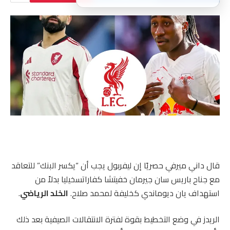
قال داني ميرفي حصريًا إن ليفربول يجب أن “يكسر البنك” للتعاقد
مع جناح باريس سان جيرمان خفيتشا كفاراتسخيليا بدلاً من
استهداف يان ديوماندي كخليفة لمحمد صلاح.
الخلد الرياضي
.
الريدز في وضع التخطيط بقوة لفترة الانتقالات الصيفية بعد ذلك