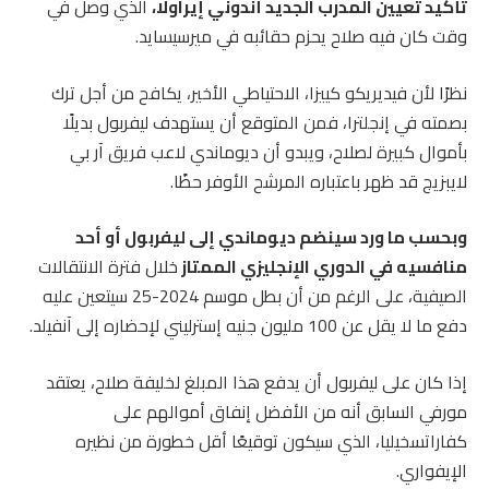
تأكيد تعيين المدرب الجديد أندوني إيراولا،
الذي وصل في
وقت كان فيه صلاح يحزم حقائبه في ميرسيسايد.
نظرًا لأن فيديريكو كييزا، الاحتياطي الأخير، يكافح من أجل ترك
بصمته في إنجلترا، فمن المتوقع أن يستهدف ليفربول بديلًا
بأموال كبيرة لصلاح، ويبدو أن ديوماندي لاعب فريق آر بي
لايبزيج قد ظهر باعتباره المرشح الأوفر حظًا.
وبحسب ما ورد سينضم ديوماندي إلى ليفربول أو أحد
منافسيه في الدوري الإنجليزي الممتاز
خلال فترة الانتقالات
الصيفية، على الرغم من أن بطل موسم 2024-25 سيتعين عليه
دفع ما لا يقل عن 100 مليون جنيه إسترليني لإحضاره إلى آنفيلد.
إذا كان على ليفربول أن يدفع هذا المبلغ لخليفة صلاح، يعتقد
مورفي السابق أنه من الأفضل إنفاق أموالهم على
كفاراتسخيليا، الذي سيكون توقيعًا أقل خطورة من نظيره
الإيفواري.