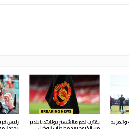
 والمزيد
يقترب نجم مانشستر يونايتد بايندير
من الخروج بعد محادثات الوكيل
يحدد المو