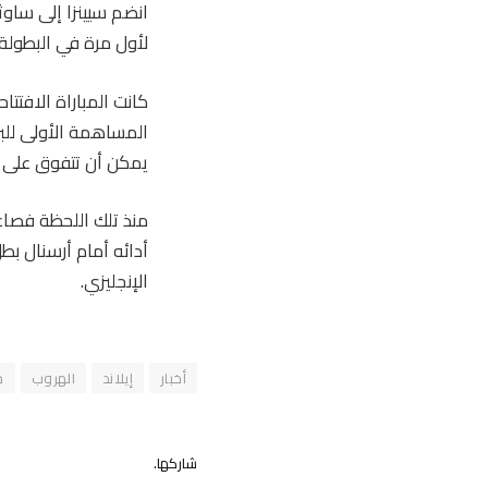
لأول مرة في البطولة أمام
كانت المباراة الافتت
يمكن أن تتفوق على ضج
منذ تلك اللحظة فصاع
أدائه أمام أرسنال بط
الإنجليزي.
أخبار
إيلاند
الهروب
ح
شاركها.