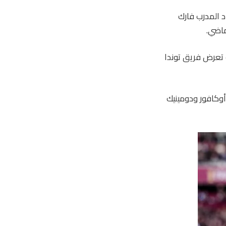
 رود، حيث قاد المدرب فارك
ماضي.
 تعرض فريق توندا
أوكافور ودومينيك