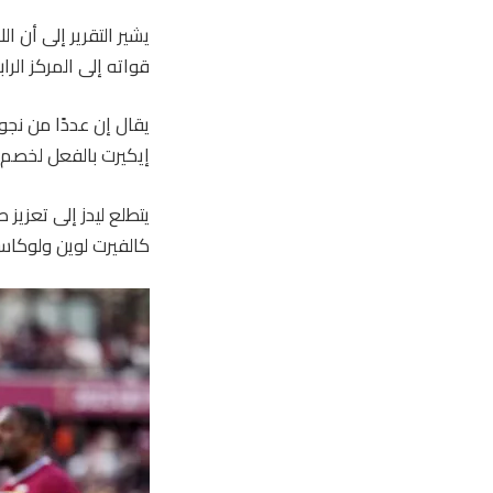
قواته إلى المركز ال
يقال إن عددًا من نج
إيكيرت بالفعل لخصم أربع
يتطلع ليدز إلى تعزي
كالفيرت لوين ولوكا