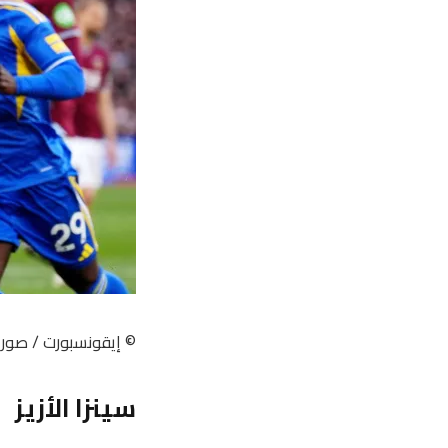
© إيقونسبورت / صور PA
سينزا الأزيز