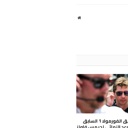
الإلكتروني
موقع
الويب
رئيس فريق الفورمولا 1 السابق
عد النهائي لجيمس فاولز