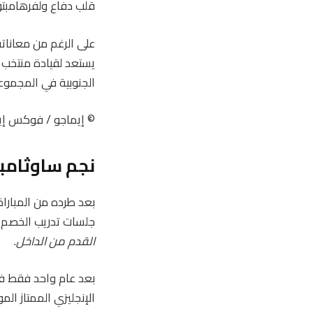
قلب دفاع ولفرهامبتون 
على الرغم من معانات
يستعد لقيادة منتخب 
الجنوبية في المجموعة
© إيماجو / فوكس إي
نجم ساوثامبت
بعد طرده من المباراة
جلسات تدريب الخصم، يست
القدم من الداخل
.
بعد عام واحد فقط في
الإنجليزي الممتاز الم