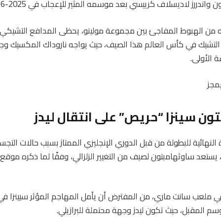
واندررز لاديسلاف كرييسي بعد موسمه المثير للإعجاب في 2025-26.
ه من الهبوط المفاجئ بين مجموعة مولينو، يحظى المدافع التشيكي بتق
التشيك في كأس العالم هذا الصيف، حيث يواجه ناروداك المكسيك وجنو
 الأولى.
مجز
ون سينزا “حريص” على انتقال ليدز
 النهائية للبطولة من قبل الدوري الإنجليزي الممتاز بسبب حالات الت
عد ساوثهامبتون لصيف من التغيير الزلزالي، وفقًا لما ذكره موقع “The Verge”
 ملعب سانت ماري، من المفترض أن يأمل المهاجم المؤثر سيينزا في ا
وسم المقبل، حيث تكون ليدز وجهة محتملة للبرازيلي.