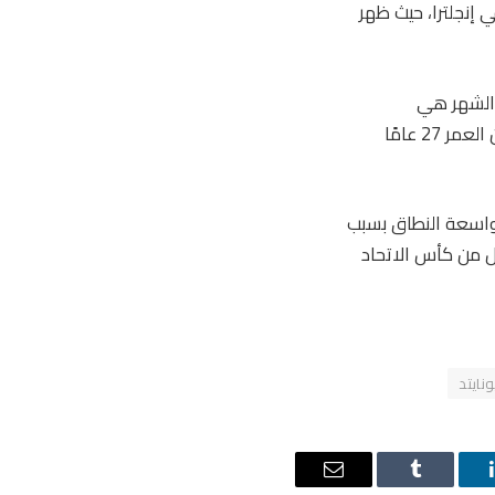
 لعام 2025، وواجه بداية بطيئة في إنجلترا، حيث ظهر
 الشهر هي
المساهمة الأولى للبرازيلي بالهدف، وسرعان ما أصبح من الواضح أن جودة اللاعب البالغ من العمر 27 عامًا
 واسعة النطاق بسبب
ال من كأس الاتحاد
ونايتد
ينكدإن
Tumblr
البريد