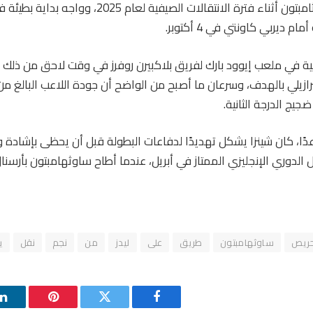
انضم سيينزا إلى ساوثامبتون أثناء فترة الانتقالات الصيفية
 ديربي كاونتي في 4 أكتوبر.
احية في ملعب إيوود بارك لفريق بلاكبيرن روفرز في وقت لاحق من ذلك
يج الدرجة الثانية.
دًا، كان شينزا يشكل تهديدًا لدفاعات البطولة قبل أن يحظى بإشادة
ل الدوري الإنجليزي الممتاز في أبريل، عندما أطاح ساوثهامبتون بأرسن
ريص
ساوثهامبتون
طريق
على
ليدز
من
نجم
نقل
ي
فيسبوك
تويتر
بينتيريست
ل