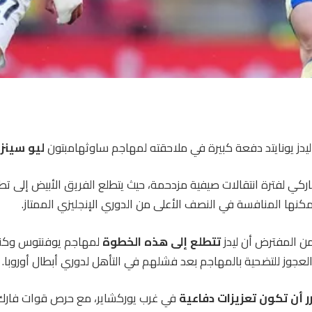
يدز يونايتد دفعة كبيرة في ملاحقته لمهاجم ساوثهامبتون
ليو سينزا
اركي لفترة انتقالات صيفية مزدحمة، حيث يتطلع الفريق الأبيض إلى 
كنها المنافسة في النصف الأعلى من الدوري الإنجليزي الممتاز.
من المفترض أن ليدز
تتطلع إلى هذه الخطوة
لمهاجم يوفنتوس وكندا
لعجوز للتضحية بالمهاجم بعد فشلهم في التأهل لدوري أبطال أوروبا.
ر أن تكون تعزيزات دفاعية
في غرب يوركشاير، مع حرص قوات فارك 