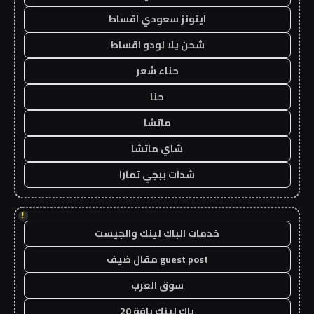
ايتونز سعودي اقساط
شحن يلا لودو اقساط
حناء شعر
حنا
ماتشا
شاي ماتشا
شدات ببجي تمارا
!
خدمات الباك لينك والجيست
guest post مقال ضيف
سوق العرب
باك لينك باقة 20