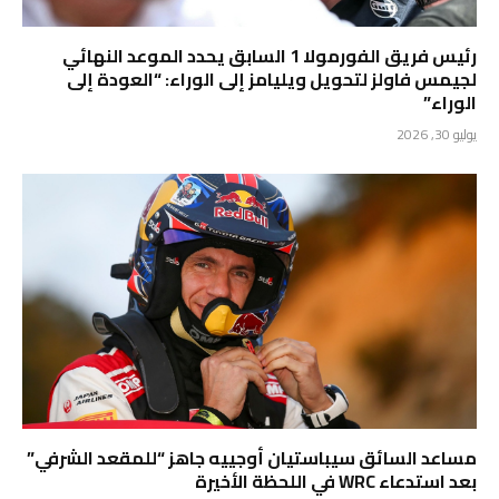
رئيس فريق الفورمولا 1 السابق يحدد الموعد النهائي
لجيمس فاولز لتحويل ويليامز إلى الوراء: “العودة إلى
الوراء”
يوليو 30, 2026
مساعد السائق سيباستيان أوجييه جاهز “للمقعد الشرفي”
بعد استدعاء WRC في اللحظة الأخيرة