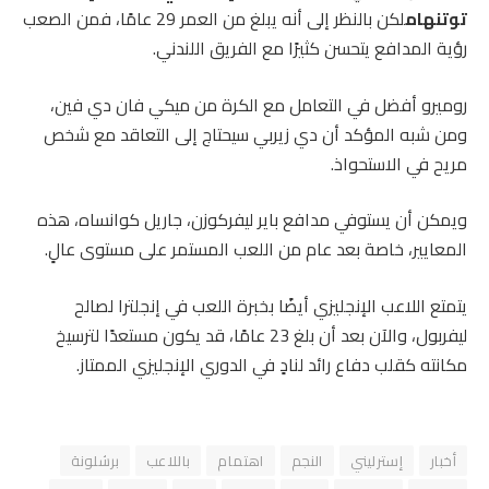
توتنهام
لكن بالنظر إلى أنه يبلغ من العمر 29 عامًا، فمن الصعب
رؤية المدافع يتحسن كثيرًا مع الفريق اللندني.
روميرو أفضل في التعامل مع الكرة من ميكي فان دي فين،
ومن شبه المؤكد أن دي زيربي سيحتاج إلى التعاقد مع شخص
مريح في الاستحواذ.
ويمكن أن يستوفي مدافع باير ليفركوزن، جاريل كوانساه، هذه
المعايير، خاصة بعد عام من اللعب المستمر على مستوى عالٍ.
يتمتع اللاعب الإنجليزي أيضًا بخبرة اللعب في إنجلترا لصالح
ليفربول، والآن بعد أن بلغ 23 عامًا، قد يكون مستعدًا لترسيخ
مكانته كقلب دفاع رائد لنادٍ في الدوري الإنجليزي الممتاز.
أخبار
إسترليني
النجم
اهتمام
باللاعب
برشلونة