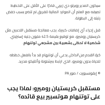
سيكون المدير روبرتو دي زيربي قادرًا على الأقل على التخطيط
لصيفه مع العلم أن الموارد المالية للفريق لم تتضرر بسبب خفض
رتبته إلى البطولة.
قبل إجراء أي إضافات كبيرة، يجب معالجة مستقبل اللاعبين مثل
كريستيان روميرو، مع توقيع بقيمة 42.5 مليون جنيه إسترليني.
شخصية لا تحظى بشعبية بين مشجعي توتنهام
.
كرة القدم من الداخل
يدعي أن توتنهام قد بدأ بالفعل خططه
للحياة بدون روميرو، الذي ارتبط ببرشلونة وأتلتيكو مدريد.
© إيقونسبورت / صور PA
مستقبل كريستيان روميرو: لماذا يجب
على توتنهام هوتسبير بيع قائده؟