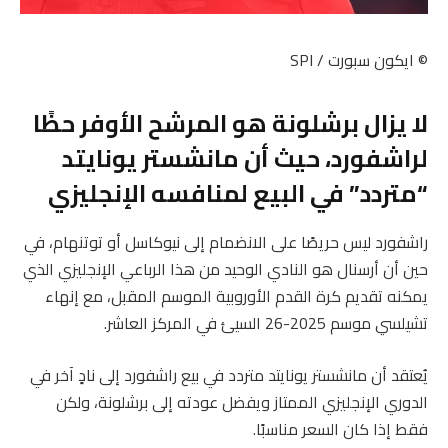
© ايكون سبورت / SPI
لا يزال برشلونة هو المرشح الأوفر حظًا
لراشفورد، حيث أن مانشستر يونايتد
“متردد” في البيع لمنافسه الإنجليزي
راشفورد ليس حريصًا على الانضمام إلى نيوكاسل أو توتنهام، في
حين أن أرسنال هو النادي الوحيد من هذا الرباعي الإنجليزي الذي
يمكنه تقديم كرة القدم الأوروبية الموسم المقبل، مع إنهاء
تشيلسي موسم 2025-26 السيئ في المركز العاشر.
يُعتقد أن مانشستر يونايتد متردد في بيع راشفورد إلى نادٍ آخر في
الدوري الإنجليزي الممتاز ويفضل عودته إلى برشلونة، ولكن
فقط إذا كان السعر مناسبًا.