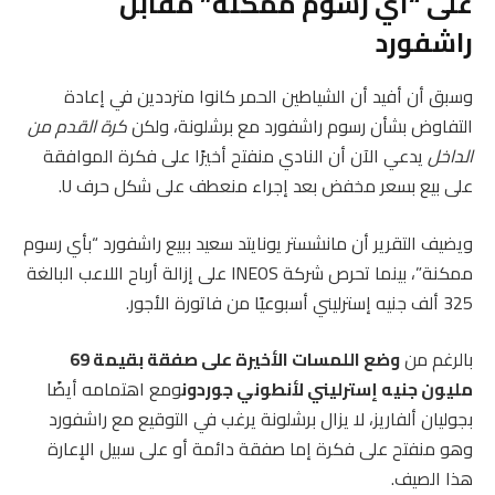
على “أي رسوم ممكنة” مقابل
راشفورد
وسبق أن أفيد أن الشياطين الحمر كانوا مترددين في إعادة
التفاوض بشأن رسوم راشفورد مع برشلونة، ولكن
كرة القدم من
الداخل
يدعي الآن أن النادي منفتح أخيرًا على فكرة الموافقة
على بيع بسعر مخفض بعد إجراء منعطف على شكل حرف U.
ويضيف التقرير أن مانشستر يونايتد سعيد ببيع راشفورد “بأي رسوم
ممكنة”، بينما تحرص شركة INEOS على إزالة أرباح اللاعب البالغة
325 ألف جنيه إسترليني أسبوعيًا من فاتورة الأجور.
بالرغم من
وضع اللمسات الأخيرة على صفقة بقيمة 69
مليون جنيه إسترليني لأنطوني جوردون
ومع اهتمامه أيضًا
بجوليان ألفاريز، لا يزال برشلونة يرغب في التوقيع مع راشفورد
وهو منفتح على فكرة إما صفقة دائمة أو على سبيل الإعارة
هذا الصيف.