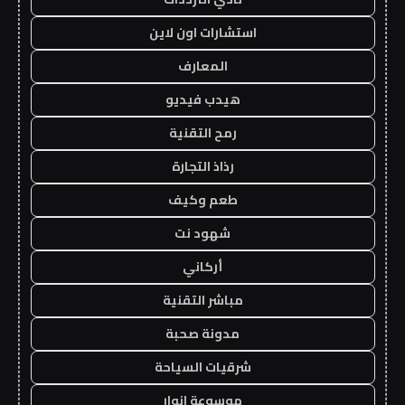
استشارات اون لاين
المعارف
هيدب فيديو
رمح التقنية
رذاذ التجارة
طعم وكيف
شهود نت
أركاني
مباشر التقنية
مدونة صحبة
شرقيات السياحة
موسوعة انوار