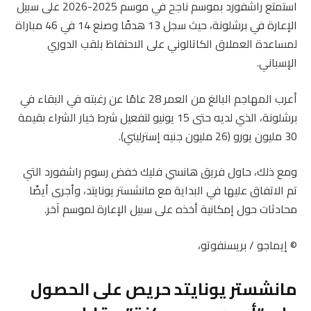
استمتع راشفورد بموسم ناجح في موسم 2025-2026 على سبيل
الإعارة في برشلونة، حيث سجل 13 هدفًا وصنع 14 في 46 مباراة
لمساعدة العملاق الكاتالوني على الاحتفاظ بلقب الدوري
الإسباني.
أعرب المهاجم البالغ من العمر 28 عامًا عن رغبته في البقاء في
برشلونة، الذي لديه حتى 15 يونيو لتفعيل شرط خيار الشراء بقيمة
30 مليون يورو (26 مليون جنيه إسترليني).
ومع ذلك، حاول فريق هانسي فليك خفض رسوم راشفورد التي
تم الاتفاق عليها في البداية مع مانشستر يونايتد، وأجرى أيضًا
محادثات حول إمكانية أخذه على سبيل الإعارة لموسم آخر.
© إيماجو / بريسنفوتو،
مانشستر يونايتد حريص على الحصول