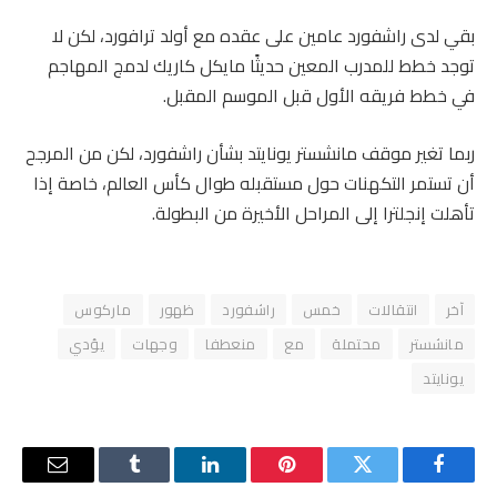
بقي لدى راشفورد عامين على عقده مع أولد ترافورد، لكن لا
توجد خطط للمدرب المعين حديثًا مايكل كاريك لدمج المهاجم
في خطط فريقه الأول قبل الموسم المقبل.
ربما تغير موقف مانشستر يونايتد بشأن راشفورد، لكن من المرجح
أن تستمر التكهنات حول مستقبله طوال كأس العالم، خاصة إذا
تأهلت إنجلترا إلى المراحل الأخيرة من البطولة.
آخر
انتقالات
خمس
راشفورد
ظهور
ماركوس
مانشستر
محتملة
مع
منعطفا
وجهات
يؤدي
يونايتد
فيسبوك
تويتر
بينتيريست
لينكدإن
Tumblr
البريد