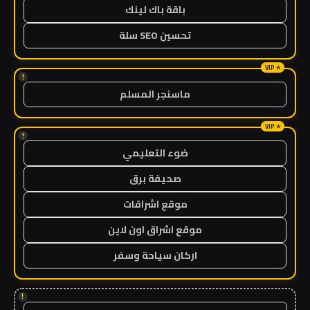
باقة باك لينك
تحسين SEO سلة
!
ماسنجر المسلم
!
ضوء التعليمي
صحيفة برق
موقع اشراقات
موقع اشراق اون لاين
اركان سياحة وسفر
!