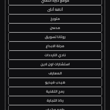
موقع خبرة التقني
أناقة أنثى
متورخ
مدسن
روتانا تسويق
مجلة الابداع
نادي الترددات
استشارات اون لاين
المعارف
هيدب فيديو
رمح التقنية
رذاذ التجارة
طعم وكيف