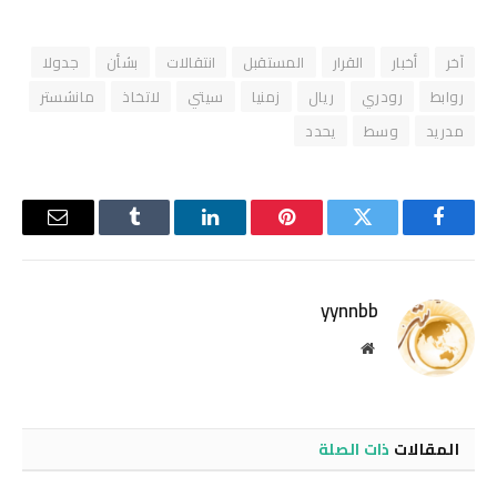
آخر
أخبار
القرار
المستقبل
انتقالات
بشأن
جدولا
روابط
رودري
ريال
زمنيا
سيتي
لاتخاذ
مانشستر
مدريد
وسط
يحدد
فيسبوك
تويتر
بينتيريست
لينكدإن
Tumblr
البريد
الإلكترو
yynnbb
موقع
الويب
المقالات
ذات الصلة