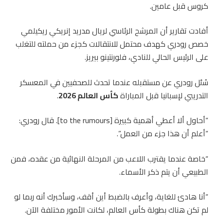
كروس قبل عامين.
أفادت تقارير أن المرشح الرئاسي لريال مدريد إنريكي ريكيلمي
خصص رودري كهدف محتمل للانتقالات كجزء من حملته للتغلب
على الرئيس الحالي للنادي، فلورنتينو بيريز.
سُئل رودري عن مستقبله عندما تحدث للصحفيين في المعسكر
التدريبي لإسبانيا قبل المباراة
كأس العالم 2026
.
“أحاول ألا أعطي أهمية كبيرة [to the rumours]. قال رودري:
“أعلم أن هذا جزء من العمل”.
“خاصة عندما يقترب اللاعب من المرحلة النهائية من عقده، فمن
الطبيعي أن يتم ذكر الأسماء.
“أنا هادئ للغاية، وأعرف بالضبط أين أقف، وسأخبرك أنه ربما لو
لم تكن هناك بطولة كأس العالم، لكانت الأمور مختلفة الآن.