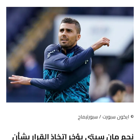
© ايكون سبورت / سبورتيماج
نجم مان سيتي يؤخر اتخاذ القرار بشأن